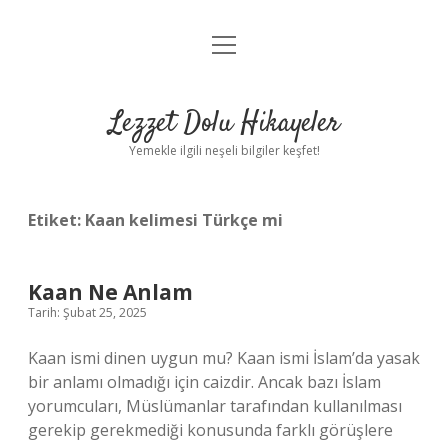
menüyü
Anasayfa
aç
Gizlilik Politikası
Lezzet Dolu Hikayeler
Yasal Uyarı
Yemekle ilgili neşeli bilgiler keşfet!
Hakkımızda
Etiket:
Kaan kelimesi Türkçe mi
Kaan Ne Anlam
Tarih: Şubat 25, 2025
Kaan ismi dinen uygun mu? Kaan ismi İslam’da yasak
bir anlamı olmadığı için caizdir. Ancak bazı İslam
yorumcuları, Müslümanlar tarafından kullanılması
gerekip gerekmediği konusunda farklı görüşlere