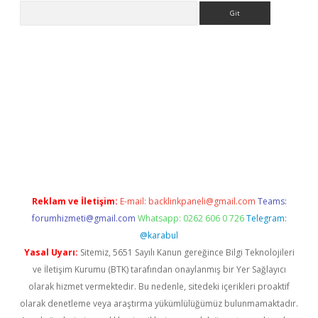
Arama
dresi
elexbett.net
Reklam ve İletişim:
E-mail:
backlinkpaneli@gmail.com
Teams:
forumhizmeti@gmail.com
Whatsapp: 0262 606 0 726
Telegram:
@karabul
Yasal Uyarı:
Sitemiz, 5651 Sayılı Kanun gereğince Bilgi Teknolojileri
ve İletişim Kurumu (BTK) tarafından onaylanmış bir Yer Sağlayıcı
olarak hizmet vermektedir. Bu nedenle, sitedeki içerikleri proaktif
olarak denetleme veya araştırma yükümlülüğümüz bulunmamaktadır.