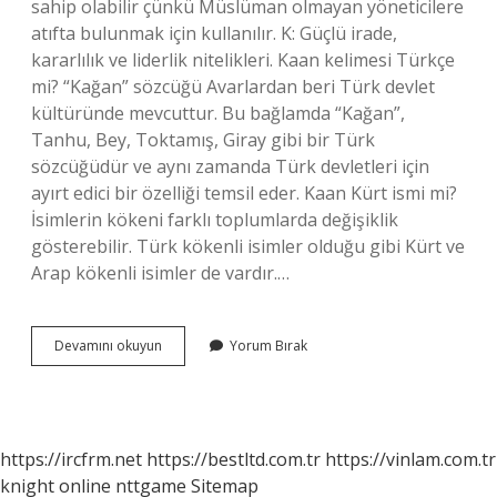
sahip olabilir çünkü Müslüman olmayan yöneticilere
atıfta bulunmak için kullanılır. K: Güçlü irade,
kararlılık ve liderlik nitelikleri. Kaan kelimesi Türkçe
mi? “Kağan” sözcüğü Avarlardan beri Türk devlet
kültüründe mevcuttur. Bu bağlamda “Kağan”,
Tanhu, Bey, Toktamış, Giray gibi bir Türk
sözcüğüdür ve aynı zamanda Türk devletleri için
ayırt edici bir özelliği temsil eder. Kaan Kürt ismi mi?
İsimlerin kökeni farklı toplumlarda değişiklik
gösterebilir. Türk kökenli isimler olduğu gibi Kürt ve
Arap kökenli isimler de vardır.…
Kaan
Devamını okuyun
Yorum Bırak
Ne
Anlam
https://ircfrm.net
https://bestltd.com.tr
https://vinlam.com.tr
knight online
nttgame
Sitemap