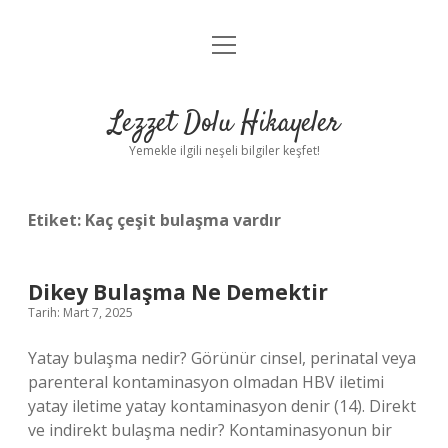
menüyü
Anasayfa
aç
Gizlilik Politikası
Lezzet Dolu Hikayeler
Yasal Uyarı
Yemekle ilgili neşeli bilgiler keşfet!
Hakkımızda
Etiket:
Kaç çeşit bulaşma vardır
Dikey Bulaşma Ne Demektir
Tarih: Mart 7, 2025
Yatay bulaşma nedir? Görünür cinsel, perinatal veya
parenteral kontaminasyon olmadan HBV iletimi
yatay iletime yatay kontaminasyon denir (14). Direkt
ve indirekt bulaşma nedir? Kontaminasyonun bir