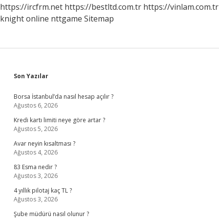
https://ircfrm.net
https://bestltd.com.tr
https://vinlam.com.tr
knight online
nttgame
Sitemap
Sidebar
Son Yazılar
Borsa İstanbul’da nasıl hesap açılır ?
Ağustos 6, 2026
Kredi kartı limiti neye göre artar ?
Ağustos 5, 2026
Avar neyin kısaltması ?
Ağustos 4, 2026
83 Esma nedir ?
Ağustos 3, 2026
4 yıllık pilotaj kaç TL ?
Ağustos 3, 2026
Şube müdürü nasıl olunur ?