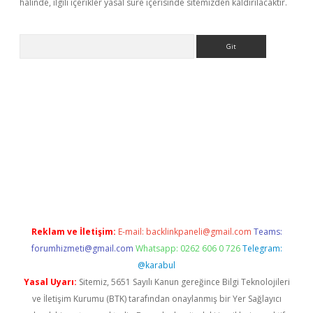
halinde, ilgili içerikler yasal süre içerisinde sitemizden kaldırılacaktır.
Arama
adresi
elexbett.net
Reklam ve İletişim:
E-mail:
backlinkpaneli@gmail.com
Teams:
forumhizmeti@gmail.com
Whatsapp: 0262 606 0 726
Telegram:
@karabul
Yasal Uyarı:
Sitemiz, 5651 Sayılı Kanun gereğince Bilgi Teknolojileri
ve İletişim Kurumu (BTK) tarafından onaylanmış bir Yer Sağlayıcı