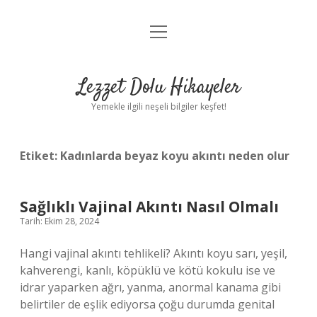
menüyü
Anasayfa
aç
Gizlilik Politikası
Lezzet Dolu Hikayeler
Yasal Uyarı
Yemekle ilgili neşeli bilgiler keşfet!
Hakkımızda
Etiket:
Kadınlarda beyaz koyu akıntı neden olur
Sağlıklı Vajinal Akıntı Nasıl Olmalı
Tarih: Ekim 28, 2024
Hangi vajinal akıntı tehlikeli? Akıntı koyu sarı, yeşil,
kahverengi, kanlı, köpüklü ve kötü kokulu ise ve
idrar yaparken ağrı, yanma, anormal kanama gibi
belirtiler de eşlik ediyorsa çoğu durumda genital