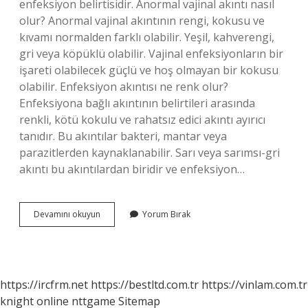
enfeksiyon belirtisidir. Anormal vajinal akıntı nasıl
olur? Anormal vajinal akıntının rengi, kokusu ve
kıvamı normalden farklı olabilir. Yeşil, kahverengi,
gri veya köpüklü olabilir. Vajinal enfeksiyonların bir
işareti olabilecek güçlü ve hoş olmayan bir kokusu
olabilir. Enfeksiyon akıntısı ne renk olur?
Enfeksiyona bağlı akıntının belirtileri arasında
renkli, kötü kokulu ve rahatsız edici akıntı ayırıcı
tanıdır. Bu akıntılar bakteri, mantar veya
parazitlerden kaynaklanabilir. Sarı veya sarımsı-gri
akıntı bu akıntılardan biridir ve enfeksiyon…
Sağlıklı
Devamını okuyun
Yorum Bırak
Vajinal
Akıntı
Nasıl
Olmalı
https://ircfrm.net
https://bestltd.com.tr
https://vinlam.com.tr
knight online
nttgame
Sitemap