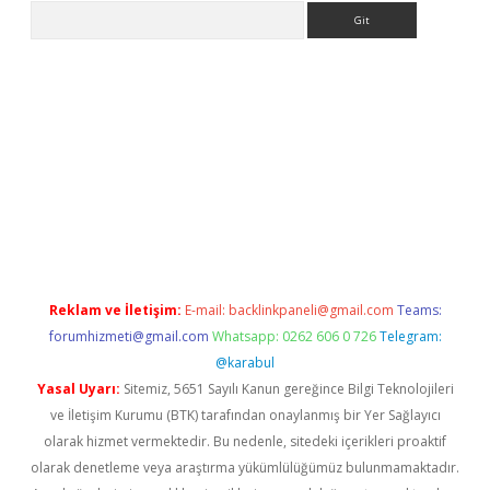
Arama
t giriş adresi
elexbett.net
Reklam ve İletişim:
E-mail:
backlinkpaneli@gmail.com
Teams:
forumhizmeti@gmail.com
Whatsapp: 0262 606 0 726
Telegram:
@karabul
Yasal Uyarı:
Sitemiz, 5651 Sayılı Kanun gereğince Bilgi Teknolojileri
ve İletişim Kurumu (BTK) tarafından onaylanmış bir Yer Sağlayıcı
olarak hizmet vermektedir. Bu nedenle, sitedeki içerikleri proaktif
olarak denetleme veya araştırma yükümlülüğümüz bulunmamaktadır.