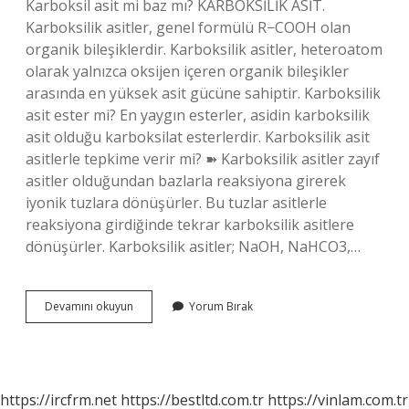
Karboksil asit mi baz mı? KARBOKSİLİK ASİT.
Karboksilik asitler, genel formülü R−COOH olan
organik bileşiklerdir. Karboksilik asitler, heteroatom
olarak yalnızca oksijen içeren organik bileşikler
arasında en yüksek asit gücüne sahiptir. Karboksilik
asit ester mi? En yaygın esterler, asidin karboksilik
asit olduğu karboksilat esterlerdir. Karboksilik asit
asitlerle tepkime verir mi? ➽ Karboksilik asitler zayıf
asitler olduğundan bazlarla reaksiyona girerek
iyonik tuzlara dönüşürler. Bu tuzlar asitlerle
reaksiyona girdiğinde tekrar karboksilik asitlere
dönüşürler. Karboksilik asitler; NaOH, NaHCO3,…
Karboksil
Devamını okuyun
Yorum Bırak
Grubu
Asit
Mi
Baz
Mı
https://ircfrm.net
https://bestltd.com.tr
https://vinlam.com.tr