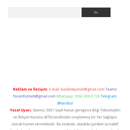
Arama
adresi
elexbett.net
Reklam ve İletişim:
E-mail:
backlinkpaneli@gmail.com
Teams:
forumhizmeti@gmail.com
Whatsapp: 0262 606 0 726
Telegram:
@karabul
Yasal Uyarı:
Sitemiz, 5651 Sayılı Kanun gereğince Bilgi Teknolojileri
ve İletişim Kurumu (BTK) tarafından onaylanmış bir Yer Sağlayıcı
olarak hizmet vermektedir. Bu nedenle, sitedeki içerikleri proaktif