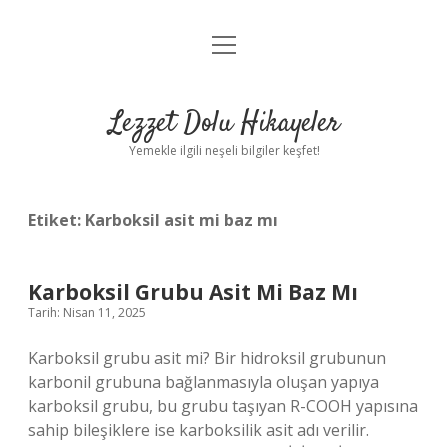
menüyü
Anasayfa
aç
Gizlilik Politikası
Lezzet Dolu Hikayeler
Yasal Uyarı
Yemekle ilgili neşeli bilgiler keşfet!
Hakkımızda
Etiket:
Karboksil asit mi baz mı
Karboksil Grubu Asit Mi Baz Mı
Tarih: Nisan 11, 2025
Karboksil grubu asit mi? Bir hidroksil grubunun
karbonil grubuna bağlanmasıyla oluşan yapıya
karboksil grubu, bu grubu taşıyan R-COOH yapısına
sahip bileşiklere ise karboksilik asit adı verilir.