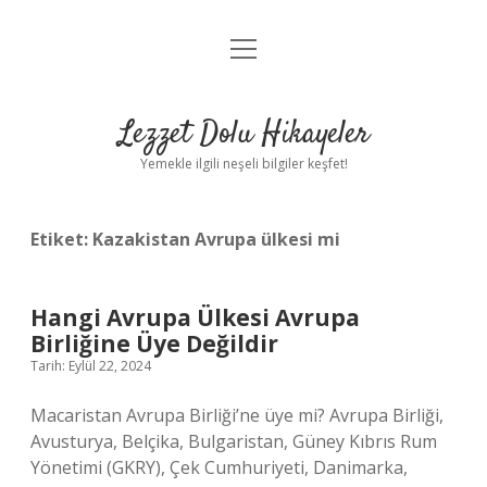
menüyü
Anasayfa
aç
Gizlilik Politikası
Lezzet Dolu Hikayeler
Yasal Uyarı
Yemekle ilgili neşeli bilgiler keşfet!
Hakkımızda
Etiket:
Kazakistan Avrupa ülkesi mi
Hangi Avrupa Ülkesi Avrupa
Birliğine Üye Değildir
Tarih: Eylül 22, 2024
Macaristan Avrupa Birliği’ne üye mi? Avrupa Birliği,
Avusturya, Belçika, Bulgaristan, Güney Kıbrıs Rum
Yönetimi (GKRY), Çek Cumhuriyeti, Danimarka,