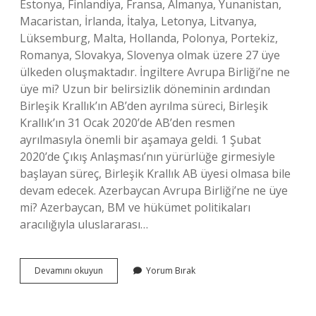
Estonya, Finlandiya, Fransa, Almanya, Yunanistan,
Macaristan, İrlanda, İtalya, Letonya, Litvanya,
Lüksemburg, Malta, Hollanda, Polonya, Portekiz,
Romanya, Slovakya, Slovenya olmak üzere 27 üye
ülkeden oluşmaktadır. İngiltere Avrupa Birliği’ne ne
üye mi? Uzun bir belirsizlik döneminin ardından
Birleşik Krallık’ın AB’den ayrılma süreci, Birleşik
Krallık’ın 31 Ocak 2020’de AB’den resmen
ayrılmasıyla önemli bir aşamaya geldi. 1 Şubat
2020’de Çıkış Anlaşması’nın yürürlüğe girmesiyle
başlayan süreç, Birleşik Krallık AB üyesi olmasa bile
devam edecek. Azerbaycan Avrupa Birliği’ne ne üye
mi? Azerbaycan, BM ve hükümet politikaları
aracılığıyla uluslararası…
Hangi
Devamını okuyun
Yorum Bırak
Avrupa
Ülkesi
Avrupa