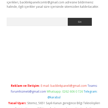
içerikleri,
backlinkpanelicomtr@gmail.com
adresine bildirmeniz
halinde, ilgili içerikler yasal süre içerisinde sitemizden kaldırılacaktır.
Arama
ş adresi
elexbett.net
Reklam ve İletişim:
E-mail:
backlinkpaneli@gmail.com
Teams:
forumhizmeti@gmail.com
Whatsapp: 0262 606 0 726
Telegram:
@karabul
Yasal Uyarı:
Sitemiz, 5651 Sayılı Kanun gereğince Bilgi Teknolojileri