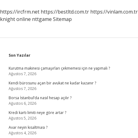
Birliğine
Üye
https://ircfrm.net
https://bestltd.com.tr
https://vinlam.com.tr
Değildir
knight online
nttgame
Sitemap
Sidebar
Son Yazılar
Kurutma makinesi çamaşırları çekmemesi için ne yapmalı ?
Ağustos 7, 2026
Kendi bürosunu açan bir avukat ne kadar kazanır ?
Ağustos 7, 2026
Borsa İstanbul’da nasıl hesap açılır ?
Ağustos 6, 2026
Kredi kartı limiti neye göre artar ?
Ağustos 5, 2026
Avar neyin kısaltması ?
Ağustos 4, 2026