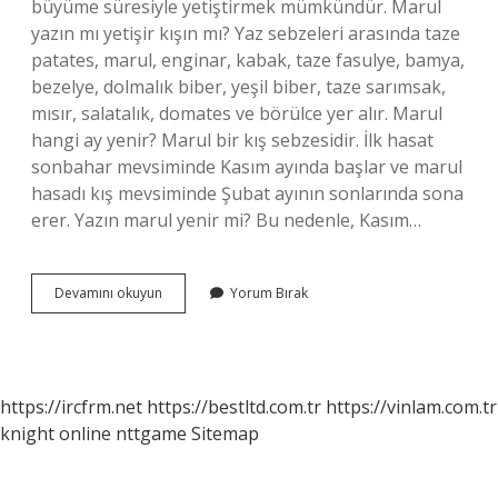
büyüme süresiyle yetiştirmek mümkündür. Marul
yazın mı yetişir kışın mı? Yaz sebzeleri arasında taze
patates, marul, enginar, kabak, taze fasulye, bamya,
bezelye, dolmalık biber, yeşil biber, taze sarımsak,
mısır, salatalık, domates ve börülce yer alır. Marul
hangi ay yenir? Marul bir kış sebzesidir. İlk hasat
sonbahar mevsiminde Kasım ayında başlar ve marul
hasadı kış mevsiminde Şubat ayının sonlarında sona
erer. Yazın marul yenir mi? Bu nedenle, Kasım…
Marul
Devamını okuyun
Yorum Bırak
Yazın
Mı
Olur
Kışın
Mı
https://ircfrm.net
https://bestltd.com.tr
https://vinlam.com.tr
knight online
nttgame
Sitemap