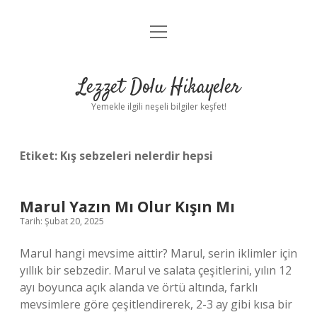
menüyü
Anasayfa
aç
Gizlilik Politikası
Lezzet Dolu Hikayeler
Yasal Uyarı
Yemekle ilgili neşeli bilgiler keşfet!
Hakkımızda
Etiket:
Kış sebzeleri nelerdir hepsi
Marul Yazın Mı Olur Kışın Mı
Tarih: Şubat 20, 2025
Marul hangi mevsime aittir? Marul, serin iklimler için
yıllık bir sebzedir. Marul ve salata çeşitlerini, yılın 12
ayı boyunca açık alanda ve örtü altında, farklı
mevsimlere göre çeşitlendirerek, 2-3 ay gibi kısa bir