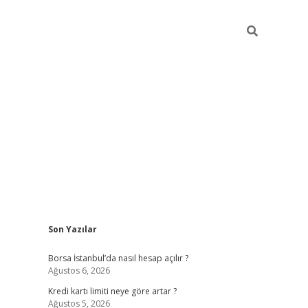
Sidebar
Son Yazılar
tulipbet giriş adresi
ele
Borsa İstanbul’da nasıl hesap açılır ?
Ağustos 6, 2026
Kredi kartı limiti neye göre artar ?
Ağustos 5, 2026