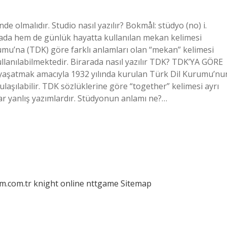
 olmalıdır. Studio nasıl yazılır? Bokmål: stüdyo (no) i.
ada hem de günlük hayatta kullanılan mekan kelimesi
rumu’na (TDK) göre farklı anlamları olan “mekan” kelimesi
kullanılabilmektedir. Birarada nasıl yazılır TDK? TDK’YA GÖRE
aşatmak amacıyla 1932 yılında kurulan Türk Dil Kurumu’nu
ulaşılabilir. TDK sözlüklerine göre “together” kelimesi ayrı
lar yanlış yazımlardır. Stüdyonun anlamı ne?…
am.com.tr
knight online
nttgame
Sitemap