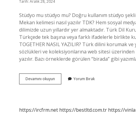
Tarih: Aralık 28, 2024
Stüdyo mu stüdyo mu? Doğru kullanım stüdyo şeklinde
Mekan kelimesi nasıl yazılır TDK? Hem sosyal medy
dilimizde uzun yıllardır yer almaktadır. Türk Dil Ku
Türkçede tek başına veya farklı ifadelerle birlikte 
TOGETHER NASIL YAZILIR? Türk dilini korumak ve y
sözlükleri ve koleksiyonlarına web sitesi üzerinden 
yazılır. Bazı örneklerde görülen “birada” gibi yazım
Stüdyo
Devamını okuyun
Yorum Bırak
Kelimesi
Nasıl
Yazılır
https://ircfrm.net
https://bestltd.com.tr
https://vinl