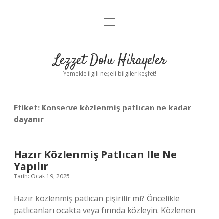
menüyü
Anasayfa
aç
Gizlilik Politikası
Lezzet Dolu Hikayeler
Yasal Uyarı
Yemekle ilgili neşeli bilgiler keşfet!
Hakkımızda
Etiket:
Konserve közlenmiş patlıcan ne kadar
dayanır
Hazır Közlenmiş Patlıcan Ile Ne
Yapılır
Tarih: Ocak 19, 2025
Hazır közlenmiş patlıcan pişirilir mi? Öncelikle
patlıcanları ocakta veya fırında közleyin. Közlenen