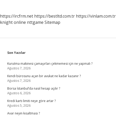
Ile
Ne
Yapılır
https://ircfrm.net
https://bestltd.com.tr
https://vinlam.com.tr
knight online
nttgame
Sitemap
Sidebar
Son Yazılar
Kurutma makinesi çamaşırları çekmemesi için ne yapmalı ?
Ağustos 7, 2026
Kendi bürosunu açan bir avukat ne kadar kazanır ?
Ağustos 7, 2026
Borsa İstanbul’da nasıl hesap açılır ?
Ağustos 6, 2026
Kredi kartı limiti neye göre artar ?
Ağustos 5, 2026
Avar neyin kısaltması ?