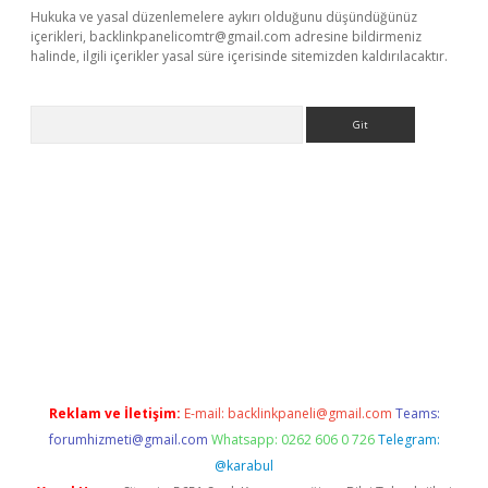
Hukuka ve yasal düzenlemelere aykırı olduğunu düşündüğünüz
içerikleri,
backlinkpanelicomtr@gmail.com
adresine bildirmeniz
halinde, ilgili içerikler yasal süre içerisinde sitemizden kaldırılacaktır.
Arama
adresi
elexbett.net
Reklam ve İletişim:
E-mail:
backlinkpaneli@gmail.com
Teams:
forumhizmeti@gmail.com
Whatsapp: 0262 606 0 726
Telegram:
@karabul