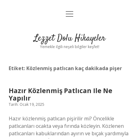
menüyü
Anasayfa
aç
Gizlilik Politikası
Lezzet Dolu Hikayeler
Yasal Uyarı
Yemekle ilgili neşeli bilgiler keşfet!
Hakkımızda
Etiket:
Közlenmiş patlıcan kaç dakikada pişer
Hazır Közlenmiş Patlıcan Ile Ne
Yapılır
Tarih: Ocak 19, 2025
Hazır közlenmiş patlıcan pişirilir mi? Öncelikle
patlıcanları ocakta veya fırında közleyin. Közlenen
patlıcanları kabuklarından ayırın ve bıçak yardımıyla