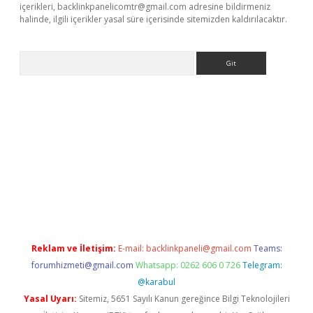
içerikleri,
backlinkpanelicomtr@gmail.com
adresine bildirmeniz
halinde, ilgili içerikler yasal süre içerisinde sitemizden kaldırılacaktır.
Arama
adresi
elexbett.net
Reklam ve İletişim:
E-mail:
backlinkpaneli@gmail.com
Teams:
forumhizmeti@gmail.com
Whatsapp: 0262 606 0 726
Telegram:
@karabul
Yasal Uyarı:
Sitemiz, 5651 Sayılı Kanun gereğince Bilgi Teknolojileri