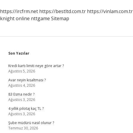
Ne
Yapılır
https://ircfrm.net
https://bestltd.com.tr
https://vinlam.com.tr
knight online
nttgame
Sitemap
Sidebar
Son Yazılar
Kredi kartı limiti neye göre artar ?
Ağustos 5, 2026
Avar neyin kısaltması ?
Ağustos 4, 2026
83 Esma nedir ?
Ağustos 3, 2026
4 yıllık pilotaj kaç TL ?
Ağustos 3, 2026
Şube müdürü nasıl olunur ?
Temmuz 30, 2026