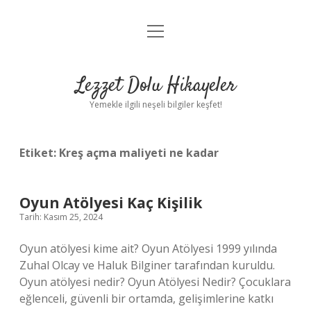
menüyü
Anasayfa
aç
Gizlilik Politikası
Lezzet Dolu Hikayeler
Yasal Uyarı
Yemekle ilgili neşeli bilgiler keşfet!
Hakkımızda
Etiket:
Kreş açma maliyeti ne kadar
Oyun Atölyesi Kaç Kişilik
Tarih: Kasım 25, 2024
Oyun atölyesi kime ait? Oyun Atölyesi 1999 yılında
Zuhal Olcay ve Haluk Bilginer tarafından kuruldu.
Oyun atölyesi nedir? Oyun Atölyesi Nedir? Çocuklara
eğlenceli, güvenli bir ortamda, gelişimlerine katkı