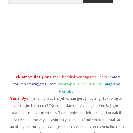
dresi
elexbett.net
Reklam ve İletişim:
E-mail:
backlinkpaneli@gmail.com
Teams:
forumhizmeti@gmail.com
Whatsapp: 0262 606 0 726
Telegram:
@karabul
Yasal Uyarı:
Sitemiz, 5651 Sayılı Kanun gereğince Bilgi Teknolojileri
ve İletişim Kurumu (BTK) tarafından onaylanmış bir Yer Sağlayıcı
olarak hizmet vermektedir. Bu nedenle, sitedeki içerikleri proaktif
olarak denetleme veya araştırma yükümlülüğümüz bulunmamaktadır.
Ancak, üyelerimiz yazdıkları içeriklerin sorumluluğunu taşımakta olup,