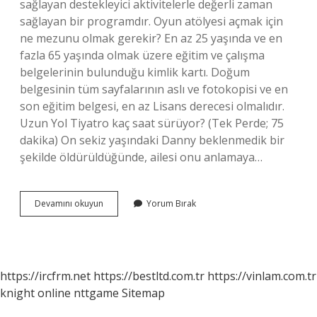
sağlayan destekleyici aktivitelerle değerli zaman
sağlayan bir programdır. Oyun atölyesi açmak için
ne mezunu olmak gerekir? En az 25 yaşında ve en
fazla 65 yaşında olmak üzere eğitim ve çalışma
belgelerinin bulunduğu kimlik kartı. Doğum
belgesinin tüm sayfalarının aslı ve fotokopisi ve en
son eğitim belgesi, en az Lisans derecesi olmalıdır.
Uzun Yol Tiyatro kaç saat sürüyor? (Tek Perde; 75
dakika) On sekiz yaşındaki Danny beklenmedik bir
şekilde öldürüldüğünde, ailesi onu anlamaya…
Oyun
Devamını okuyun
Yorum Bırak
Atölyesi
Kaç
Kişilik
https://ircfrm.net
https://bestltd.com.tr
https://vinlam.com.tr
knight online
nttgame
Sitemap