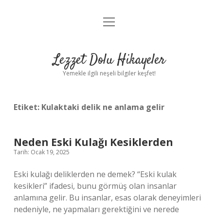
menüyü
Anasayfa
aç
Gizlilik Politikası
Lezzet Dolu Hikayeler
Yasal Uyarı
Yemekle ilgili neşeli bilgiler keşfet!
Hakkımızda
Etiket:
Kulaktaki delik ne anlama gelir
Neden Eski Kulağı Kesiklerden
Tarih: Ocak 19, 2025
Eski kulağı deliklerden ne demek? “Eski kulak
kesikleri” ifadesi, bunu görmüş olan insanlar
anlamına gelir. Bu insanlar, esas olarak deneyimleri
nedeniyle, ne yapmaları gerektiğini ve nerede