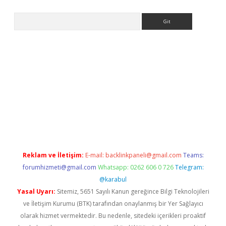
Arama
adresi
elexbett.net
Reklam ve İletişim:
E-mail:
backlinkpaneli@gmail.com
Teams:
forumhizmeti@gmail.com
Whatsapp: 0262 606 0 726
Telegram:
@karabul
Yasal Uyarı:
Sitemiz, 5651 Sayılı Kanun gereğince Bilgi Teknolojileri
ve İletişim Kurumu (BTK) tarafından onaylanmış bir Yer Sağlayıcı
olarak hizmet vermektedir. Bu nedenle, sitedeki içerikleri proaktif