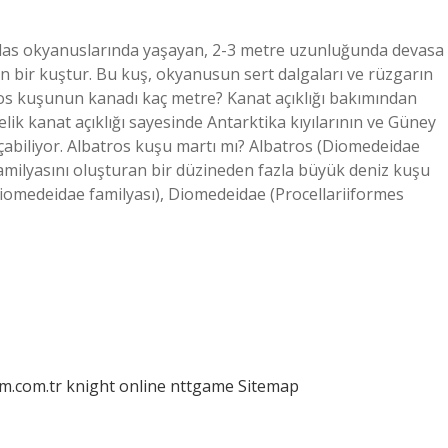
tlas okyanuslarında yaşayan, 2-3 metre uzunluğunda devasa
an bir kuştur. Bu kuş, okyanusun sert dalgaları ve rüzgarın
tros kuşunun kanadı kaç metre? Kanat açıklığı bakımından
ik kanat açıklığı sayesinde Antarktika kıyılarının ve Güney
çabiliyor. Albatros kuşu martı mı? Albatros (Diomedeidae
familyasını oluşturan bir düzineden fazla büyük deniz kuşu
iomedeidae familyası), Diomedeidae (Procellariiformes
am.com.tr
knight online
nttgame
Sitemap