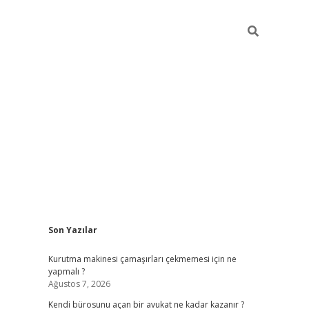
Sidebar
Son Yazılar
tulipbet giriş adresi
el
Kurutma makinesi çamaşırları çekmemesi için ne
yapmalı ?
Ağustos 7, 2026
Kendi bürosunu açan bir avukat ne kadar kazanır ?