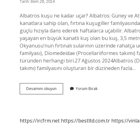
Tarih: Ekim 28, 2024
Albatros kuşu ne kadar uçar? Albatros: Güney ve A
kanatlara sahip olan, fırtına kuşugiller familyasınd
güçlü hızıyla dans ederek haftalarca uçabilir. Alba
yaşayan en büyük kanatlı kuş olan bu kuş, 3,5 metrel
Okyanusu’nun fırtınalı sularının üzerinde rahatça u
familyası), Diomedeidae (Procellariiformes takımı) 
türünden herhangi biri.27 Ağustos 2024Albatros (D
takımı) familyasını oluşturan bir düzineden fazla…
Albatros
Devamını okuyun
Yorum Bırak
Ne
Kadar
Büyük
https://ircfrm.net
https://bestltd.com.tr
https://vinl