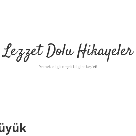
Lezzet Dolu Hikayeler
Yemekle ilgili neşeli bilgiler keşfet!
Büyük