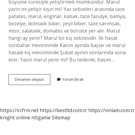
büyüme süresiyle yetiştirmek mümkündür. Marul
yazın mı yetişir kışın mı? Yaz sebzeleri arasında taze
patates, marul, enginar, kabak, taze fasulye, bamya,
bezelye, dolmalık biber, yeşil biber, taze sarımsak,
mısır, salatalık, domates ve börülce yer alır. Marul
hangi ay yenir? Marul bir kış sebzesidir. İlk hasat
sonbahar mevsiminde Kasım ayında başlar ve marul
hasadı kış mevsiminde Şubat ayının sonlarında sona
erer. Yazın marul yenir mi? Bu nedenle, Kasım…
Marul
Devamını okuyun
Yorum Bırak
Yazın
Mı
Olur
Kışın
Mı
https://ircfrm.net
https://bestltd.com.tr
https://vinlam.com.tr
knight online
nttgame
Sitemap