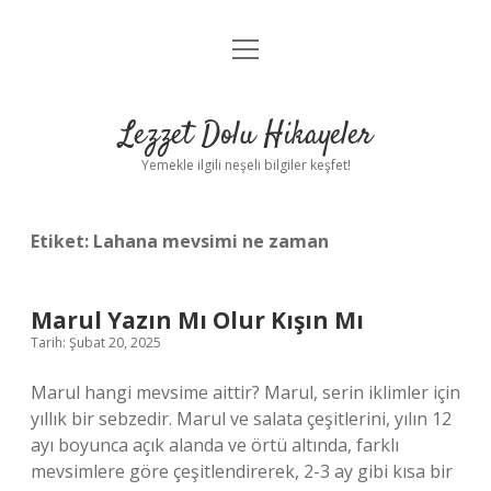
menüyü
Anasayfa
aç
Gizlilik Politikası
Lezzet Dolu Hikayeler
Yasal Uyarı
Yemekle ilgili neşeli bilgiler keşfet!
Hakkımızda
Etiket:
Lahana mevsimi ne zaman
Marul Yazın Mı Olur Kışın Mı
Tarih: Şubat 20, 2025
Marul hangi mevsime aittir? Marul, serin iklimler için
yıllık bir sebzedir. Marul ve salata çeşitlerini, yılın 12
ayı boyunca açık alanda ve örtü altında, farklı
mevsimlere göre çeşitlendirerek, 2-3 ay gibi kısa bir