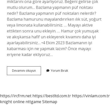
miktarını ona göre ayarlıyoruz. Beğeni gelirse çok
mutlu olurum… Bazlama yapmanın püf noktası
nedir? Bazlama yapmanın püf noktaları nelerdir?
Bazlama hamurunu mayalandırırken ılık süt, yoğurt
veya limonata kullanabilirsiniz. … Mayayı aktive
ettikten sonra unu ekleyin. … Hamur çok yumuşak
ve akışkansa hafif un ekleyerek kıvamını daha iyi
ayarlayabilirsiniz… •4 Ekim 2023 Bazlamanın iyi
kabarması için ne yapmak lazım? Önce mayayı
eriyene kadar ekliyoruz…
Bazlama
Devamını okuyun
Yorum Bırak
Hamuruna
Ne
Girer
https://ircfrm.net
https://bestltd.com.tr
https://vinlam.com.tr
knight online
nttgame
Sitemap