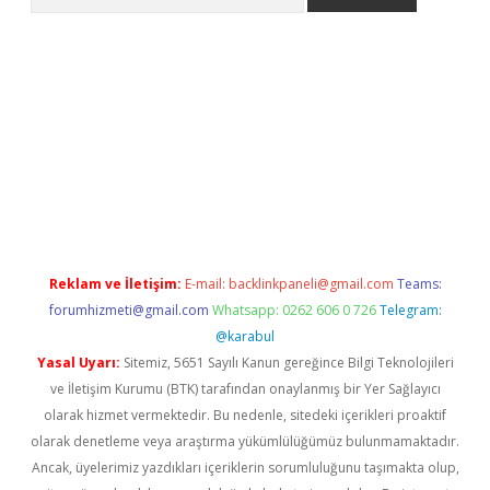
adresi
elexbett.net
Reklam ve İletişim:
E-mail:
backlinkpaneli@gmail.com
Teams:
forumhizmeti@gmail.com
Whatsapp: 0262 606 0 726
Telegram:
@karabul
Yasal Uyarı:
Sitemiz, 5651 Sayılı Kanun gereğince Bilgi Teknolojileri
ve İletişim Kurumu (BTK) tarafından onaylanmış bir Yer Sağlayıcı
olarak hizmet vermektedir. Bu nedenle, sitedeki içerikleri proaktif
olarak denetleme veya araştırma yükümlülüğümüz bulunmamaktadır.
Ancak, üyelerimiz yazdıkları içeriklerin sorumluluğunu taşımakta olup,