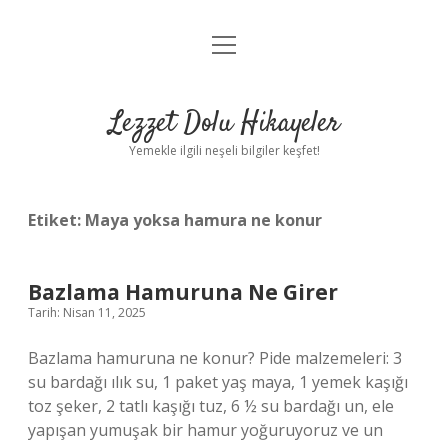
menüyü
Anasayfa
aç
Gizlilik Politikası
Lezzet Dolu Hikayeler
Yasal Uyarı
Yemekle ilgili neşeli bilgiler keşfet!
Hakkımızda
Etiket:
Maya yoksa hamura ne konur
Bazlama Hamuruna Ne Girer
Tarih: Nisan 11, 2025
Bazlama hamuruna ne konur? Pide malzemeleri: 3
su bardağı ılık su, 1 paket yaş maya, 1 yemek kaşığı
toz şeker, 2 tatlı kaşığı tuz, 6 ½ su bardağı un, ele
yapışan yumuşak bir hamur yoğuruyoruz ve un