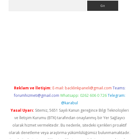
Arama
adresi
elexbett.net
Reklam ve İletişim:
E-mail:
backlinkpaneli@gmail.com
Teams:
forumhizmeti@gmail.com
Whatsapp: 0262 606 0 726
Telegram:
@karabul
Yasal Uyarı:
Sitemiz, 5651 Sayılı Kanun gereğince Bilgi Teknolojileri
ve İletişim Kurumu (BTK) tarafından onaylanmış bir Yer Sağlayıcı
olarak hizmet vermektedir. Bu nedenle, sitedeki içerikleri proaktif
olarak denetleme veya araştırma yükümlülüğümüz bulunmamaktadır.