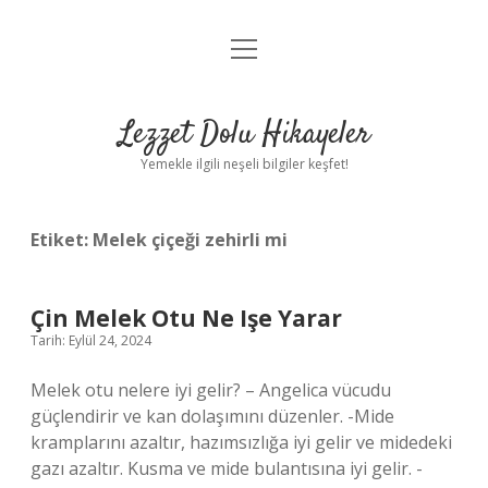
menüyü
Anasayfa
aç
Gizlilik Politikası
Lezzet Dolu Hikayeler
Yasal Uyarı
Yemekle ilgili neşeli bilgiler keşfet!
Hakkımızda
Etiket:
Melek çiçeği zehirli mi
Çin Melek Otu Ne Işe Yarar
Tarih: Eylül 24, 2024
Melek otu nelere iyi gelir? – Angelica vücudu
güçlendirir ve kan dolaşımını düzenler. -Mide
kramplarını azaltır, hazımsızlığa iyi gelir ve midedeki
gazı azaltır. Kusma ve mide bulantısına iyi gelir. -