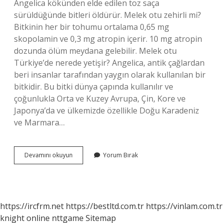
Angelica kökünden elde edilen toz saça
sürüldüğünde bitleri öldürür. Melek otu zehirli mi?
Bitkinin her bir tohumu ortalama 0,65 mg
skopolamin ve 0,3 mg atropin içerir. 10 mg atropin
dozunda ölüm meydana gelebilir. Melek otu
Türkiye’de nerede yetişir? Angelica, antik çağlardan
beri insanlar tarafından yaygın olarak kullanılan bir
bitkidir. Bu bitki dünya çapında kullanılır ve
çoğunlukla Orta ve Kuzey Avrupa, Çin, Kore ve
Japonya’da ve ülkemizde özellikle Doğu Karadeniz
ve Marmara…
Çin
Devamını okuyun
Yorum Bırak
Melek
Otu
Ne
Işe
Yarar
https://ircfrm.net
https://bestltd.com.tr
https://vinlam.com.tr
knight online
nttgame
Sitemap