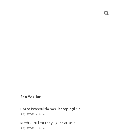
Sidebar
Son Yazılar
tulipbet giriş adresi
elex
Borsa İstanbul’da nasıl hesap açılır ?
Ağustos 6, 2026
Kredi kartı limiti neye göre artar ?
Ağustos 5, 2026