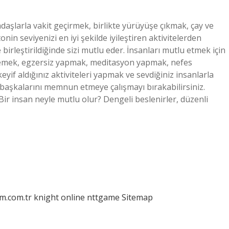
daşlarla vakit geçirmek, birlikte yürüyüşe çıkmak, çay ve
in seviyenizi en iyi şekilde iyileştiren aktivitelerden
le birleştirildiğinde sizi mutlu eder. İnsanları mutlu etmek için
yemek, egzersiz yapmak, meditasyon yapmak, nefes
eyif aldığınız aktiviteleri yapmak ve sevdiğiniz insanlarla
e, başkalarını memnun etmeye çalışmayı bırakabilirsiniz.
 Bir insan neyle mutlu olur? Dengeli beslenirler, düzenli
am.com.tr
knight online
nttgame
Sitemap