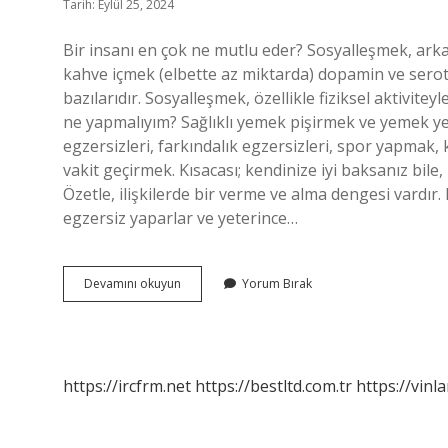
Tarih: Eylül 25, 2024
Bir insanı en çok ne mutlu eder? Sosyalleşmek, arka
kahve içmek (elbette az miktarda) dopamin ve seroton
bazılarıdır. Sosyalleşmek, özellikle fiziksel aktivitey
ne yapmalıyım? Sağlıklı yemek pişirmek ve yemek 
egzersizleri, farkındalık egzersizleri, spor yapmak, k
vakit geçirmek. Kısacası; kendinize iyi baksanız bil
Özetle, ilişkilerde bir verme ve alma dengesi vardır.
egzersiz yaparlar ve yeterince…
Insanı
Devamını okuyun
Yorum Bırak
Mutlu
Etmek
Için
Neler
Yapmalıyız
https://ircfrm.net
https://bestltd.com.tr
https://vinl