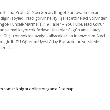
 Bilimci Prof. Dr. Naci Görür, Bingöl-Karlıova-Erzincan
ğini söyledi. Naci görür nereyi işaret etti? Naci Görür’den
: “Bingöl-Tunceli-Marmara…” #Haber – YouTube. Naci Görür
Can ve mal kaybı çok fazlaydı. İnsanlar üzgün ama Hatay
 Güçlü bir şekilde ayağa kalkacaklarına inanıyorum. Naci
e girdi. İTÜ Öğretim Üyesi Aday Bursu ile üniversitede
ühendis…
am.com.tr
knight online
nttgame
Sitemap