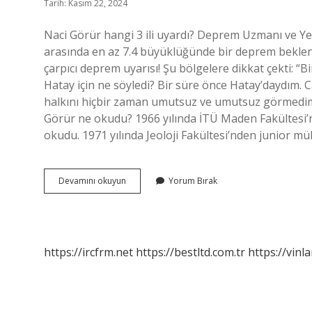
Tarih: Kasım 22, 2024
Naci Görür hangi 3 ili uyardı? Deprem Uzmanı ve Yer
arasında en az 7.4 büyüklüğünde bir deprem beklendi
çarpıcı deprem uyarısı! Şu bölgelere dikkat çekti
Hatay için ne söyledi? Bir süre önce Hatay’daydım. 
halkını hiçbir zaman umutsuz ve umutsuz görmedim.
Görür ne okudu? 1966 yılında İTÜ Maden Fakültesi’n
okudu. 1971 yılında Jeoloji Fakültesi’nden junior m
Naci
Devamını okuyun
Yorum Bırak
Görür
Ne
Dedi
https://ircfrm.net
https://bestltd.com.tr
https://vinl