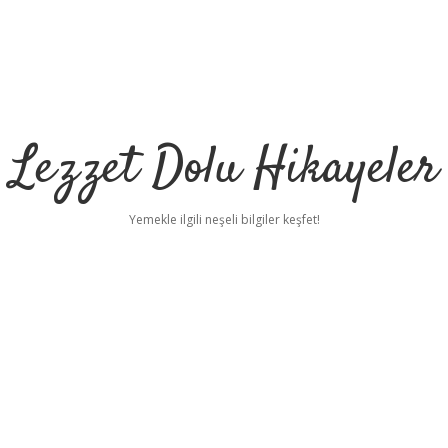
Lezzet Dolu Hikayeler
Yemekle ilgili neşeli bilgiler keşfet!