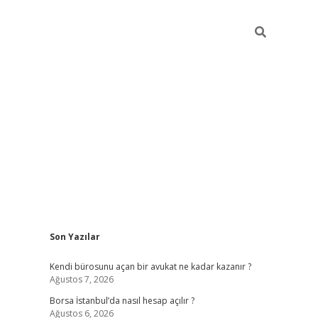
Sidebar
Son Yazılar
tulipbet giriş adresi
ele
Kendi bürosunu açan bir avukat ne kadar kazanır ?
Ağustos 7, 2026
Borsa İstanbul’da nasıl hesap açılır ?
Ağustos 6, 2026