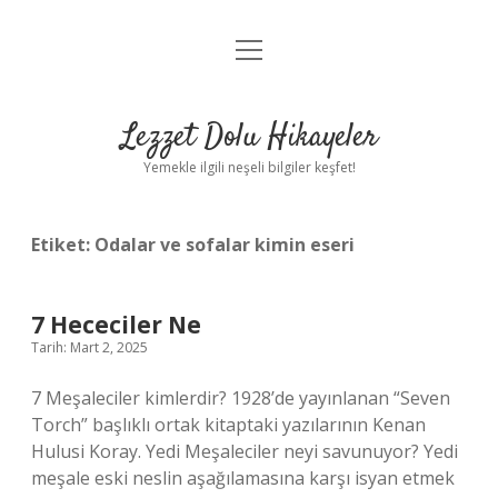
menüyü
Anasayfa
aç
Gizlilik Politikası
Lezzet Dolu Hikayeler
Yasal Uyarı
Yemekle ilgili neşeli bilgiler keşfet!
Hakkımızda
Etiket:
Odalar ve sofalar kimin eseri
7 Hececiler Ne
Tarih: Mart 2, 2025
7 Meşaleciler kimlerdir? 1928’de yayınlanan “Seven
Torch” başlıklı ortak kitaptaki yazılarının Kenan
Hulusi Koray. Yedi Meşaleciler neyi savunuyor? Yedi
meşale eski neslin aşağılamasına karşı isyan etmek