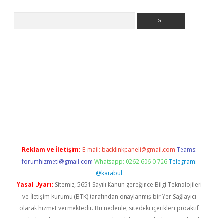
Arama
dresi
elexbett.net
Reklam ve İletişim:
E-mail:
backlinkpaneli@gmail.com
Teams:
forumhizmeti@gmail.com
Whatsapp: 0262 606 0 726
Telegram:
@karabul
Yasal Uyarı:
Sitemiz, 5651 Sayılı Kanun gereğince Bilgi Teknolojileri
ve İletişim Kurumu (BTK) tarafından onaylanmış bir Yer Sağlayıcı
olarak hizmet vermektedir. Bu nedenle, sitedeki içerikleri proaktif