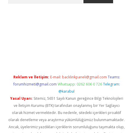
adresi
elexbett.net
Reklam ve İletişim:
E-mail:
backlinkpaneli@gmail.com
Teams:
forumhizmeti@gmail.com
Whatsapp: 0262 606 0 726
Telegram:
@karabul
Yasal Uyarı:
Sitemiz, 5651 Sayılı Kanun gereğince Bilgi Teknolojileri
ve İletişim Kurumu (BTK) tarafından onaylanmış bir Yer Sağlayıcı
olarak hizmet vermektedir. Bu nedenle, sitedeki içerikleri proaktif
olarak denetleme veya araştırma yükümlülüğümüz bulunmamaktadır.
Ancak, üyelerimiz yazdıkları içeriklerin sorumluluğunu taşımakta olup,