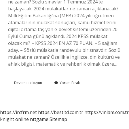
ne zaman? Sözlü sınavlar 1 Temmuz 2024’te
başlayacak. 2024 mülakatlar ne zaman açıklanacak?
Milli Eğitim Bakanlığı’na (MEB) 2024 yılı öğretmen
atamalarının mülakat sonuçları, kamu hizmetlerini
dijital ortama taşıyan e-devlet sistemi üzerinden 20
Eylül Cuma günü açıklandı. 2024 KPSS mülakat
olacak mı? – KPSS 2024 EN AZ 70 PUAN. – 5 sağlam
aday. – Sözlü mülakatla randevulu bir sınavdır. Sözlü
mülakat ne zaman? Özellikle İngilizce, din kültürü ve
ahlak bilgisi, matematik ve rehberlik olmak üzere…
2024
Devamını okuyun
Yorum Bırak
Sözlü
Mülakat
Ne
Zaman
https://ircfrm.net
https://bestltd.com.tr
https://vinlam.com.tr
knight online
nttgame
Sitemap