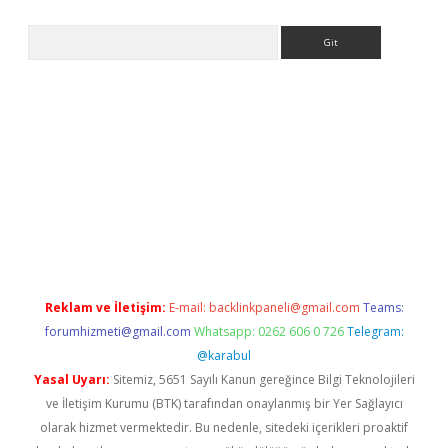
Arama
dresi
elexbett.net
Reklam ve İletişim:
E-mail:
backlinkpaneli@gmail.com
Teams:
forumhizmeti@gmail.com
Whatsapp: 0262 606 0 726
Telegram:
@karabul
Yasal Uyarı:
Sitemiz, 5651 Sayılı Kanun gereğince Bilgi Teknolojileri
ve İletişim Kurumu (BTK) tarafından onaylanmış bir Yer Sağlayıcı
olarak hizmet vermektedir. Bu nedenle, sitedeki içerikleri proaktif