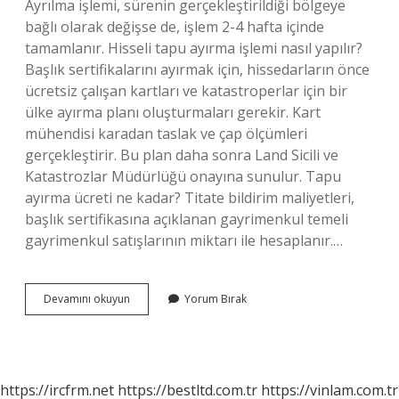
Ayrılma işlemi, sürenin gerçekleştirildiği bölgeye
bağlı olarak değişse de, işlem 2-4 hafta içinde
tamamlanır. Hisseli tapu ayırma işlemi nasıl yapılır?
Başlık sertifikalarını ayırmak için, hissedarların önce
ücretsiz çalışan kartları ve katastroperlar için bir
ülke ayırma planı oluşturmaları gerekir. Kart
mühendisi karadan taslak ve çap ölçümleri
gerçekleştirir. Bu plan daha sonra Land Sicili ve
Katastrozlar Müdürlüğü onayına sunulur. Tapu
ayırma ücreti ne kadar? Titate bildirim maliyetleri,
başlık sertifikasına açıklanan gayrimenkul temeli
gayrimenkul satışlarının miktarı ile hesaplanır.…
Tapu
Devamını okuyun
Yorum Bırak
Ayırma
Işlemi
Ne
Kadar
Sürer
https://ircfrm.net
https://bestltd.com.tr
https://vinlam.com.tr