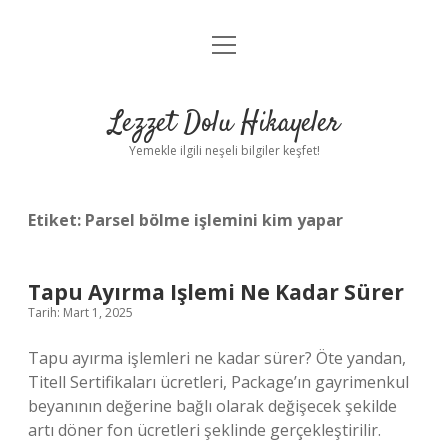
menüyü
Anasayfa
aç
Gizlilik Politikası
Lezzet Dolu Hikayeler
Yasal Uyarı
Yemekle ilgili neşeli bilgiler keşfet!
Hakkımızda
Etiket:
Parsel bölme işlemini kim yapar
Tapu Ayırma Işlemi Ne Kadar Sürer
Tarih: Mart 1, 2025
Tapu ayırma işlemleri ne kadar sürer? Öte yandan,
Titell Sertifikaları ücretleri, Package’ın gayrimenkul
beyanının değerine bağlı olarak değişecek şekilde
artı döner fon ücretleri şeklinde gerçekleştirilir.