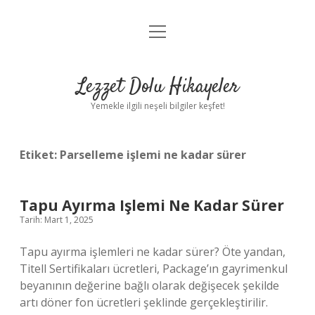
menüyü
Anasayfa
aç
Gizlilik Politikası
Lezzet Dolu Hikayeler
Yasal Uyarı
Yemekle ilgili neşeli bilgiler keşfet!
Hakkımızda
Etiket:
Parselleme işlemi ne kadar sürer
Tapu Ayırma Işlemi Ne Kadar Sürer
Tarih: Mart 1, 2025
Tapu ayırma işlemleri ne kadar sürer? Öte yandan,
Titell Sertifikaları ücretleri, Package’ın gayrimenkul
beyanının değerine bağlı olarak değişecek şekilde
artı döner fon ücretleri şeklinde gerçekleştirilir.