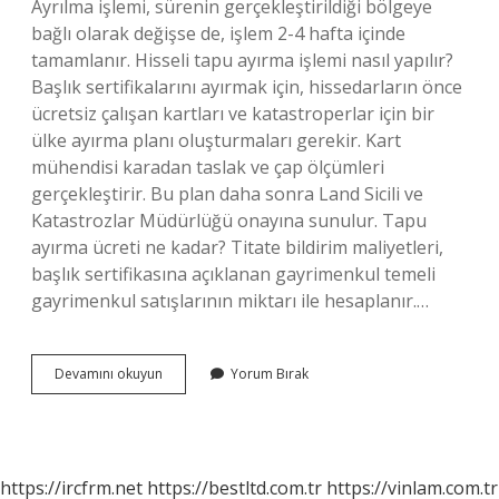
Ayrılma işlemi, sürenin gerçekleştirildiği bölgeye
bağlı olarak değişse de, işlem 2-4 hafta içinde
tamamlanır. Hisseli tapu ayırma işlemi nasıl yapılır?
Başlık sertifikalarını ayırmak için, hissedarların önce
ücretsiz çalışan kartları ve katastroperlar için bir
ülke ayırma planı oluşturmaları gerekir. Kart
mühendisi karadan taslak ve çap ölçümleri
gerçekleştirir. Bu plan daha sonra Land Sicili ve
Katastrozlar Müdürlüğü onayına sunulur. Tapu
ayırma ücreti ne kadar? Titate bildirim maliyetleri,
başlık sertifikasına açıklanan gayrimenkul temeli
gayrimenkul satışlarının miktarı ile hesaplanır.…
Tapu
Devamını okuyun
Yorum Bırak
Ayırma
Işlemi
Ne
Kadar
Sürer
https://ircfrm.net
https://bestltd.com.tr
https://vinlam.com.tr