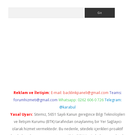
Arama
dresi
elexbett.net
Reklam ve İletişim:
E-mail:
backlinkpaneli@gmail.com
Teams:
forumhizmeti@gmail.com
Whatsapp: 0262 606 0 726
Telegram:
@karabul
Yasal Uyarı:
Sitemiz, 5651 Sayılı Kanun gereğince Bilgi Teknolojileri
ve İletişim Kurumu (BTK) tarafından onaylanmış bir Yer Sağlayıcı
olarak hizmet vermektedir. Bu nedenle, sitedeki içerikleri proaktif