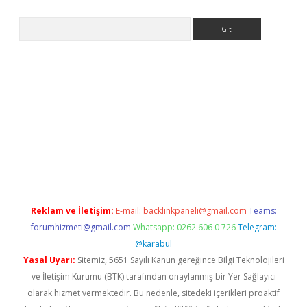
Arama
adresi
elexbett.net
Reklam ve İletişim:
E-mail:
backlinkpaneli@gmail.com
Teams:
forumhizmeti@gmail.com
Whatsapp: 0262 606 0 726
Telegram:
@karabul
Yasal Uyarı:
Sitemiz, 5651 Sayılı Kanun gereğince Bilgi Teknolojileri
ve İletişim Kurumu (BTK) tarafından onaylanmış bir Yer Sağlayıcı
olarak hizmet vermektedir. Bu nedenle, sitedeki içerikleri proaktif