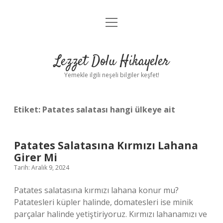
menüyü
Anasayfa
aç
Gizlilik Politikası
Lezzet Dolu Hikayeler
Yasal Uyarı
Yemekle ilgili neşeli bilgiler keşfet!
Hakkımızda
Etiket:
Patates salatası hangi ülkeye ait
Patates Salatasına Kırmızı Lahana
Girer Mi
Tarih: Aralık 9, 2024
Patates salatasına kırmızı lahana konur mu?
Patatesleri küpler halinde, domatesleri ise minik
parçalar halinde yetiştiriyoruz. Kırmızı lahanamızı ve