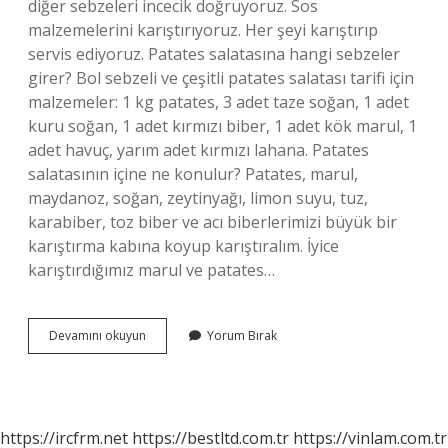
diğer sebzeleri incecik doğruyoruz. Sos
malzemelerini karıştırıyoruz. Her şeyi karıştırıp
servis ediyoruz. Patates salatasına hangi sebzeler
girer? Bol sebzeli ve çeşitli patates salatası tarifi için
malzemeler: 1 kg patates, 3 adet taze soğan, 1 adet
kuru soğan, 1 adet kırmızı biber, 1 adet kök marul, 1
adet havuç, yarım adet kırmızı lahana. Patates
salatasının içine ne konulur? Patates, marul,
maydanoz, soğan, zeytinyağı, limon suyu, tuz,
karabiber, toz biber ve acı biberlerimizi büyük bir
karıştırma kabına koyup karıştıralım. İyice
karıştırdığımız marul ve patates…
Patates
Devamını okuyun
Yorum Bırak
Salatasına
Kırmızı
Lahana
Girer
Mi
https://ircfrm.net
https://bestltd.com.tr
https://vinlam.com.tr