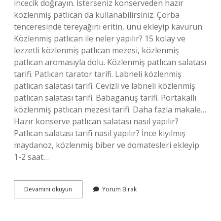
incecik doğrayın. İsterseniz konserveden hazır
közlenmiş patlıcan da kullanabilirsiniz. Çorba
tenceresinde tereyağını eritin, unu ekleyip kavurun.
Közlenmiş patlıcan ile neler yapılır? 15 kolay ve
lezzetli közlenmiş patlıcan mezesi, közlenmiş
patlıcan aromasıyla dolu. Közlenmiş patlıcan salatası
tarifi. Patlıcan tarator tarifi. Labneli közlenmiş
patlıcan salatası tarifi. Cevizli ve labneli közlenmiş
patlıcan salatası tarifi. Babaganuş tarifi. Portakallı
közlenmiş patlıcan mezesi tarifi. Daha fazla makale…
Hazır konserve patlıcan salatası nasıl yapılır?
Patlıcan salatası tarifi nasıl yapılır? İnce kıyılmış
maydanoz, közlenmiş biber ve domatesleri ekleyip
1-2 saat…
Hazır
Devamını okuyun
Yorum Bırak
Közlenmiş
Patlıcan
Ile