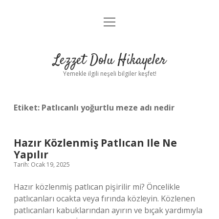
menüyü
Anasayfa
aç
Gizlilik Politikası
Lezzet Dolu Hikayeler
Yasal Uyarı
Yemekle ilgili neşeli bilgiler keşfet!
Hakkımızda
Etiket:
Patlıcanlı yoğurtlu meze adı nedir
Hazır Közlenmiş Patlıcan Ile Ne
Yapılır
Tarih: Ocak 19, 2025
Hazır közlenmiş patlıcan pişirilir mi? Öncelikle
patlıcanları ocakta veya fırında közleyin. Közlenen
patlıcanları kabuklarından ayırın ve bıçak yardımıyla