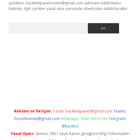
içerikleri,
backlinkpanelicomtr@gmail.com
adresine bildirmeniz
halinde, ilgili içerikler yasal süre içerisinde sitemizden kaldırılacaktır.
Arama
dresi
elexbett.net
Reklam ve İletişim:
E-mail:
backlinkpaneli@gmail.com
Teams:
forumhizmeti@gmail.com
Whatsapp: 0262 606 0 726
Telegram:
@karabul
Yasal Uyarı:
Sitemiz, 5651 Sayılı Kanun gereğince Bilgi Teknolojileri