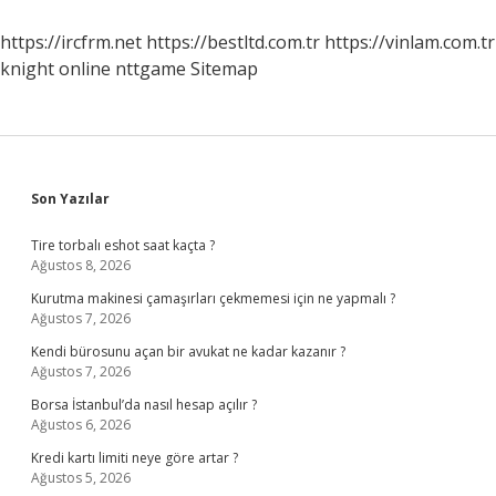
Ne
Yapılır
https://ircfrm.net
https://bestltd.com.tr
https://vinlam.com.tr
knight online
nttgame
Sitemap
Sidebar
Son Yazılar
Tire torbalı eshot saat kaçta ?
Ağustos 8, 2026
Kurutma makinesi çamaşırları çekmemesi için ne yapmalı ?
Ağustos 7, 2026
Kendi bürosunu açan bir avukat ne kadar kazanır ?
Ağustos 7, 2026
Borsa İstanbul’da nasıl hesap açılır ?
Ağustos 6, 2026
Kredi kartı limiti neye göre artar ?
Ağustos 5, 2026