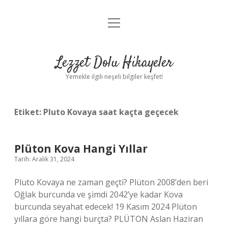
menüyü
Anasayfa
aç
Gizlilik Politikası
Lezzet Dolu Hikayeler
Yasal Uyarı
Yemekle ilgili neşeli bilgiler keşfet!
Hakkımızda
Etiket:
Pluto Kovaya saat kaçta geçecek
Plüton Kova Hangi Yıllar
Tarih: Aralık 31, 2024
Pluto Kovaya ne zaman geçti? Plüton 2008’den beri
Oğlak burcunda ve şimdi 2042’ye kadar Kova
burcunda seyahat edecek! 19 Kasım 2024 Plüton
yıllara göre hangi burçta? PLÜTON Aslan Haziran