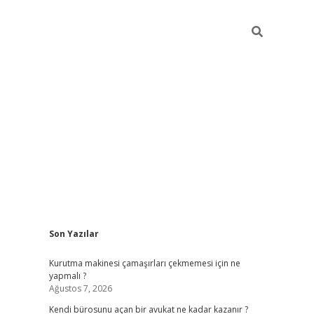
Sidebar
Son Yazılar
tulipbet giriş adresi
ele
Kurutma makinesi çamaşırları çekmemesi için ne
yapmalı ?
Ağustos 7, 2026
Kendi bürosunu açan bir avukat ne kadar kazanır ?