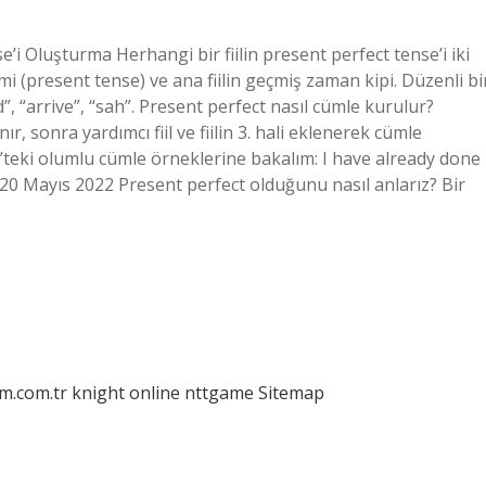
’i Oluşturma Herhangi bir fiilin present perfect tense’i iki
mi (present tense) ve ana fiilin geçmiş zaman kipi. Düzenli bi
d”, “arrive”, “sah”. Present perfect nasıl cümle kurulur?
, sonra yardımcı fiil ve fiilin 3. hali eklenerek cümle
t’teki olumlu cümle örneklerine bakalım: I have already done
 Mayıs 2022 Present perfect olduğunu nasıl anlarız? Bir
am.com.tr
knight online
nttgame
Sitemap