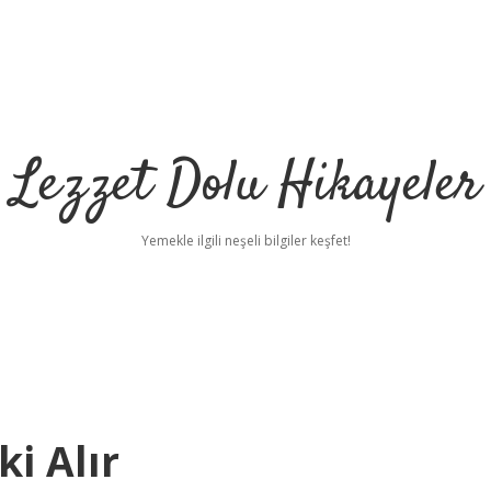
Lezzet Dolu Hikayeler
Yemekle ilgili neşeli bilgiler keşfet!
i Alır