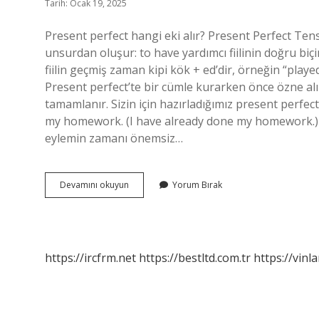
Tarih: Ocak 19, 2025
Present perfect hangi eki alır? Present Perfect Tense
unsurdan oluşur: to have yardımcı fiilinin doğru biçi
fiilin geçmiş zaman kipi kök + ed’dir, örneğin “playe
Present perfect’te bir cümle kurarken önce özne alınır
tamamlanır. Sizin için hazırladığımız present perfec
my homework. (I have already done my homework.)20
eylemin zamanı önemsiz…
Present
Devamını okuyun
Yorum Bırak
Perfect
Ne
Eki
Alır
https://ircfrm.net
https://bestltd.com.tr
https://vinl