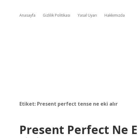
Anasayfa
Gizlilik Politikası
Yasal Uyarı
Hakkımızda
Etiket:
Present perfect tense ne eki alır
Present Perfect Ne Ek