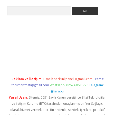
Arama
 adresi
elexbett.net
Reklam ve İletişim:
E-mail:
backlinkpaneli@gmail.com
Teams:
forumhizmeti@gmail.com
Whatsapp: 0262 606 0 726
Telegram:
@karabul
Yasal Uyarı:
Sitemiz, 5651 Sayılı Kanun gereğince Bilgi Teknolojileri
ve İletişim Kurumu (BTK) tarafından onaylanmış bir Yer Sağlayıcı
olarak hizmet vermektedir. Bu nedenle, sitedeki içerikleri proaktif