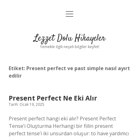
menüyü
Anasayfa
aç
Gizlilik Politikası
Lezzet Dolu Hikayeler
Yasal Uyarı
Yemekle ilgili neşeli bilgiler keşfet!
Hakkımızda
Etiket:
Present perfect ve past simple nasıl ayırt
edilir
Present Perfect Ne Eki Alır
Tarih: Ocak 19, 2025
Present perfect hangi eki alır? Present Perfect
Tense’i Oluşturma Herhangi bir fiilin present
perfect tense’i iki unsurdan oluşur: to have yardımcı