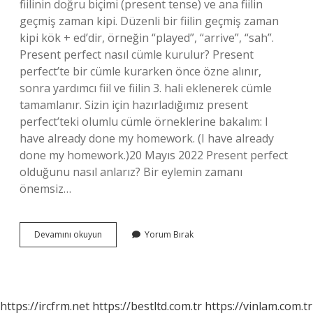
fiilinin doğru biçimi (present tense) ve ana fiilin
geçmiş zaman kipi. Düzenli bir fiilin geçmiş zaman
kipi kök + ed’dir, örneğin “played”, “arrive”, “sah”.
Present perfect nasıl cümle kurulur? Present
perfect’te bir cümle kurarken önce özne alınır,
sonra yardımcı fiil ve fiilin 3. hali eklenerek cümle
tamamlanır. Sizin için hazırladığımız present
perfect’teki olumlu cümle örneklerine bakalım: I
have already done my homework. (I have already
done my homework.)20 Mayıs 2022 Present perfect
olduğunu nasıl anlarız? Bir eylemin zamanı
önemsiz…
Present
Devamını okuyun
Yorum Bırak
Perfect
Ne
Eki
Alır
https://ircfrm.net
https://bestltd.com.tr
https://vinlam.com.tr