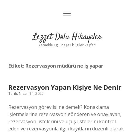
menüyü
Anasayfa
aç
Gizlilik Politikası
Lezzet Dolu Hikayeler
Yasal Uyarı
Yemekle ilgili neşeli bilgiler keşfet!
Hakkımızda
Etiket:
Rezervasyon müdürü ne iş yapar
Rezervasyon Yapan Kişiye Ne Denir
Tarih: Nisan 14, 2025
Rezervasyon görevlisi ne demek? Konaklama
işletmelerine rezervasyon gönderen ve onaylayan,
rezervasyon listelerini ve uçuş listelerini kontrol
eden ve rezervasyonla ilgili kayıtların düzenli olarak