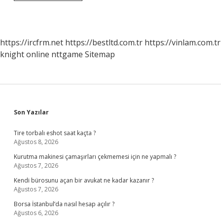
Yapan
Kişiye
Ne
Denir
https://ircfrm.net
https://bestltd.com.tr
https://vinlam.com.tr
knight online
nttgame
Sitemap
Sidebar
Son Yazılar
Tire torbalı eshot saat kaçta ?
Ağustos 8, 2026
Kurutma makinesi çamaşırları çekmemesi için ne yapmalı ?
Ağustos 7, 2026
Kendi bürosunu açan bir avukat ne kadar kazanır ?
Ağustos 7, 2026
Borsa İstanbul’da nasıl hesap açılır ?
Ağustos 6, 2026