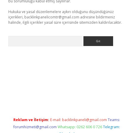
bu sorumluluğu kabul etmiş sayılırlar.
Hukuka ve yasal düzenlemelere aykırı olduğunu düşündüğünüz
içerikleri,
backlinkpanelicomtr@gmail.com
adresine bildirmeniz
halinde, ilgili içerikler yasal süre içerisinde sitemizden kaldırılacaktır.
Arama
dresi
elexbett.net
Reklam ve İletişim:
E-mail:
backlinkpaneli@gmail.com
Teams:
forumhizmeti@gmail.com
Whatsapp: 0262 606 0 726
Telegram: