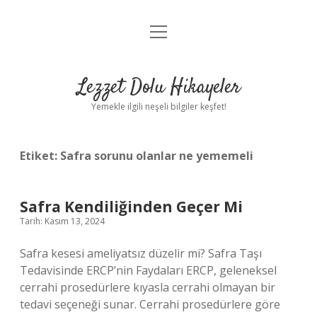
menüyü
Anasayfa
aç
Gizlilik Politikası
Lezzet Dolu Hikayeler
Yasal Uyarı
Yemekle ilgili neşeli bilgiler keşfet!
Hakkımızda
Etiket:
Safra sorunu olanlar ne yememeli
Safra Kendiliğinden Geçer Mi
Tarih: Kasım 13, 2024
Safra kesesi ameliyatsız düzelir mi? Safra Taşı
Tedavisinde ERCP’nin Faydaları ERCP, geleneksel
cerrahi prosedürlere kıyasla cerrahi olmayan bir
tedavi seçeneği sunar. Cerrahi prosedürlere göre