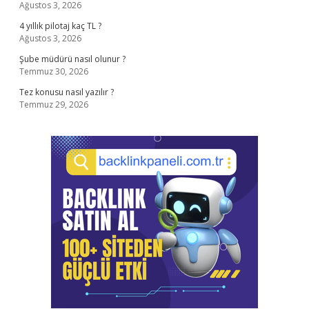
Ağustos 3, 2026
4 yıllık pilotaj kaç TL ?
Ağustos 3, 2026
Şube müdürü nasıl olunur ?
Temmuz 30, 2026
Tez konusu nasıl yazılır ?
Temmuz 29, 2026