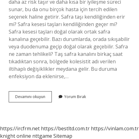
daha az risk taşır ve daha kısa bir iyileşme süreci
sunar, bu da onu birçok hasta için tercih edilen
seçenek haline getirir. Safra taşı kendiliğinden erir
mi? Safra kesesi taşları kendiliğinden geçer mi?
Safra kesesi taşları doğal olarak ortak safra
kanalına geçebilir. Bazı durumlarda, orada sıkışabilir
veya duodenuma geçip doğal olarak geçebilir. Safra
ne zaman tehlikeli? Taş safra kanalını birkaç saat
tıkadıktan sonra, bölgede kolesistit adı verilen
iltihaplı değişiklikler meydana gelir. Bu duruma
enfeksiyon da eklenirse,…
Safra
Devamını okuyun
Yorum Bırak
Kendiliğinden
Geçer
Mi
https://ircfrm.net
https://bestltd.com.tr
https://vinlam.com.tr
knight online
nttgame
Sitemap