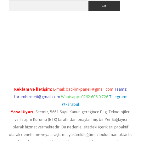
Arama
giriş adresi
elexbett.net
Reklam ve İletişim:
E-mail:
backlinkpaneli@gmail.com
Teams:
forumhizmeti@gmail.com
Whatsapp: 0262 606 0 726
Telegram:
@karabul
Yasal Uyarı:
Sitemiz, 5651 Sayılı Kanun gereğince Bilgi Teknolojileri
ve İletişim Kurumu (BTK) tarafından onaylanmış bir Yer Sağlayıcı
olarak hizmet vermektedir. Bu nedenle, sitedeki içerikleri proaktif
olarak denetleme veya araştırma yükümlülüğümüz bulunmamaktadır.