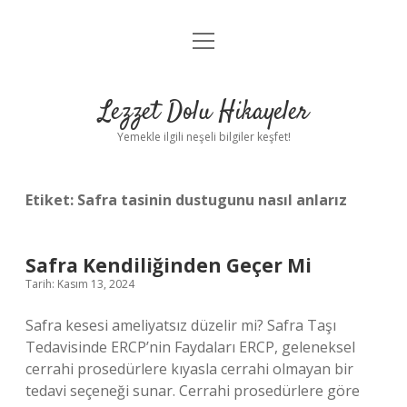
menüyü
Anasayfa
aç
Gizlilik Politikası
Lezzet Dolu Hikayeler
Yasal Uyarı
Yemekle ilgili neşeli bilgiler keşfet!
Hakkımızda
Etiket:
Safra tasinin dustugunu nasıl anlarız
Safra Kendiliğinden Geçer Mi
Tarih: Kasım 13, 2024
Safra kesesi ameliyatsız düzelir mi? Safra Taşı
Tedavisinde ERCP’nin Faydaları ERCP, geleneksel
cerrahi prosedürlere kıyasla cerrahi olmayan bir
tedavi seçeneği sunar. Cerrahi prosedürlere göre