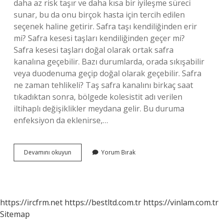
daha az risk taşır ve daha kısa bir iyileşme süreci
sunar, bu da onu birçok hasta için tercih edilen
seçenek haline getirir. Safra taşı kendiliğinden erir
mi? Safra kesesi taşları kendiliğinden geçer mi?
Safra kesesi taşları doğal olarak ortak safra
kanalına geçebilir. Bazı durumlarda, orada sıkışabilir
veya duodenuma geçip doğal olarak geçebilir. Safra
ne zaman tehlikeli? Taş safra kanalını birkaç saat
tıkadıktan sonra, bölgede kolesistit adı verilen
iltihaplı değişiklikler meydana gelir. Bu duruma
enfeksiyon da eklenirse,…
Safra
Devamını okuyun
Yorum Bırak
Kendiliğinden
Geçer
Mi
https://ircfrm.net
https://bestltd.com.tr
https://vinlam.com.tr
Sitemap