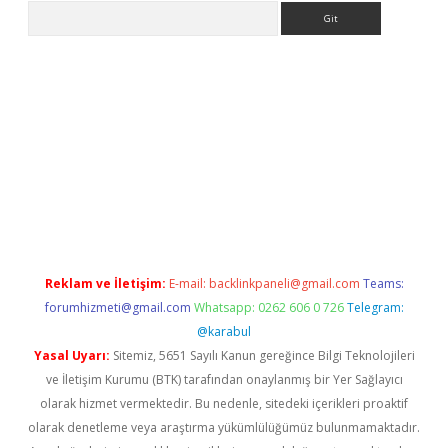
Arama
dresi
elexbett.net
Reklam ve İletişim:
E-mail:
backlinkpaneli@gmail.com
Teams:
forumhizmeti@gmail.com
Whatsapp: 0262 606 0 726
Telegram:
@karabul
Yasal Uyarı:
Sitemiz, 5651 Sayılı Kanun gereğince Bilgi Teknolojileri
ve İletişim Kurumu (BTK) tarafından onaylanmış bir Yer Sağlayıcı
olarak hizmet vermektedir. Bu nedenle, sitedeki içerikleri proaktif
olarak denetleme veya araştırma yükümlülüğümüz bulunmamaktadır.