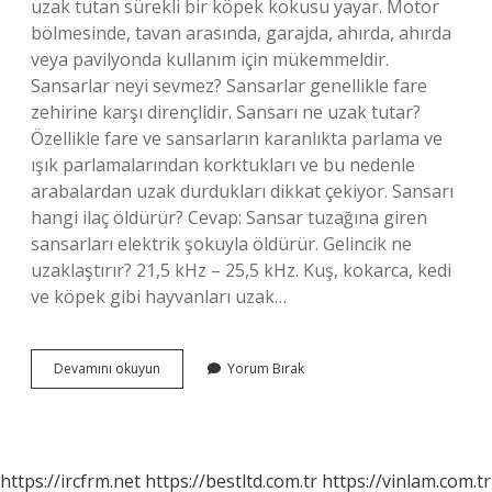
uzak tutan sürekli bir köpek kokusu yayar. Motor
bölmesinde, tavan arasında, garajda, ahırda, ahırda
veya pavilyonda kullanım için mükemmeldir.
Sansarlar neyi sevmez? Sansarlar genellikle fare
zehirine karşı dirençlidir. Sansarı ne uzak tutar?
Özellikle fare ve sansarların karanlıkta parlama ve
ışık parlamalarından korktukları ve bu nedenle
arabalardan uzak durdukları dikkat çekiyor. Sansarı
hangi ilaç öldürür? Cevap: Sansar tuzağına giren
sansarları elektrik şokuyla öldürür. Gelincik ne
uzaklaştırır? 21,5 kHz – 25,5 kHz. Kuş, kokarca, kedi
ve köpek gibi hayvanları uzak…
Sansar
Devamını okuyun
Yorum Bırak
Ne
Korkutur
https://ircfrm.net
https://bestltd.com.tr
https://vinlam.com.tr