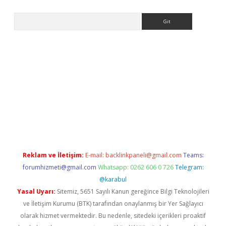
Arama
adresi
elexbett.net
Reklam ve İletişim:
E-mail:
backlinkpaneli@gmail.com
Teams:
forumhizmeti@gmail.com
Whatsapp: 0262 606 0 726
Telegram:
@karabul
Yasal Uyarı:
Sitemiz, 5651 Sayılı Kanun gereğince Bilgi Teknolojileri
ve İletişim Kurumu (BTK) tarafından onaylanmış bir Yer Sağlayıcı
olarak hizmet vermektedir. Bu nedenle, sitedeki içerikleri proaktif