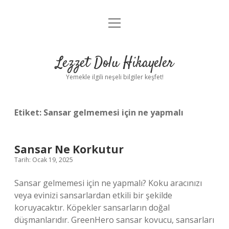
menüyü
Anasayfa
aç
Gizlilik Politikası
Lezzet Dolu Hikayeler
Yasal Uyarı
Yemekle ilgili neşeli bilgiler keşfet!
Hakkımızda
Etiket:
Sansar gelmemesi için ne yapmalı
Sansar Ne Korkutur
Tarih: Ocak 19, 2025
Sansar gelmemesi için ne yapmalı? Koku aracınızı
veya evinizi sansarlardan etkili bir şekilde
koruyacaktır. Köpekler sansarların doğal
düşmanlarıdır. GreenHero sansar kovucu, sansarları