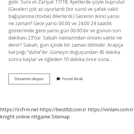
gelir. Sure el-Zariyat 17/18. Ayetlerde şöyle buyrulur:
(Geceleri çok az uyurlardı (bir süre) ve şafak vakti
bağışlanma (tövbe) dilerlerdi.) Gecenin ikinci yarısı
ne zaman? Gece yarısı 00.00 ve 24.00 24 saatlik
gösterimde gece yarısı gün 00.00’dır ve günün son
dakikası 23’tür. Sabah namazından önceki vakte ne
denir? Sabah, gün içinde bir zaman dilimidir. Arapça
karşılığı “duha”dır. Güneşin doğuşundan 45 dakika
sonra başlar ve öğleden 10 dakika önce sona…
Gece
Devamını okuyun
Yorum Bırak
Seher
Vakti
Ne
Zaman
https://ircfrm.net
https://bestltd.com.tr
https://vinlam.com.tr
knight online
nttgame
Sitemap