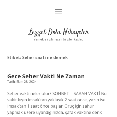
menüyü
Anasayfa
aç
Gizlilik Politikası
Lezzet Dolu Hikayeler
Yasal Uyarı
Yemekle ilgili neşeli bilgiler keşfet!
Hakkımızda
Etiket:
Seher saati ne demek
Gece Seher Vakti Ne Zaman
Tarih: Ekim 28, 2024
Seher vakti neler olur? SOHBET – SABAH VAKTİ Bu
vakit kışın imsak’tan yaklaşık 2 saat önce, yazın ise
imsak’tan 1 saat önce başlar. Oruç için sahur
yapmak üzere uyandığınızda, şafak vaktine denk