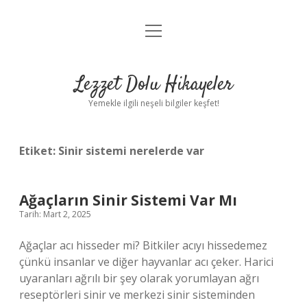
menüyü
Anasayfa
aç
Gizlilik Politikası
Lezzet Dolu Hikayeler
Yasal Uyarı
Yemekle ilgili neşeli bilgiler keşfet!
Hakkımızda
Etiket:
Sinir sistemi nerelerde var
Ağaçların Sinir Sistemi Var Mı
Tarih: Mart 2, 2025
Ağaçlar acı hisseder mi? Bitkiler acıyı hissedemez
çünkü insanlar ve diğer hayvanlar acı çeker. Harici
uyaranları ağrılı bir şey olarak yorumlayan ağrı
reseptörleri sinir ve merkezi sinir sisteminden