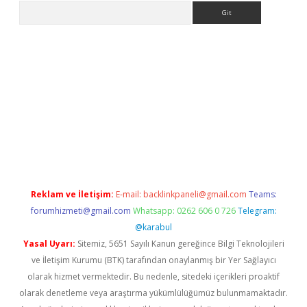
Arama
adresi
elexbett.net
Reklam ve İletişim:
E-mail:
backlinkpaneli@gmail.com
Teams:
forumhizmeti@gmail.com
Whatsapp: 0262 606 0 726
Telegram:
@karabul
Yasal Uyarı:
Sitemiz, 5651 Sayılı Kanun gereğince Bilgi Teknolojileri
ve İletişim Kurumu (BTK) tarafından onaylanmış bir Yer Sağlayıcı
olarak hizmet vermektedir. Bu nedenle, sitedeki içerikleri proaktif
olarak denetleme veya araştırma yükümlülüğümüz bulunmamaktadır.