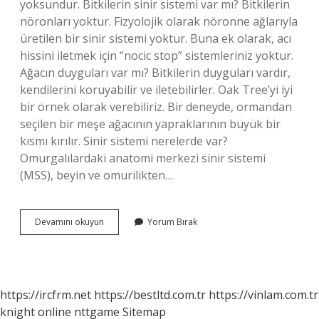
yoksundur. Bitkilerin sinir sistemi var mı? Bitkilerin
nöronları yoktur. Fizyolojik olarak nöronne ağlarıyla
üretilen bir sinir sistemi yoktur. Buna ek olarak, acı
hissini iletmek için “nocic stop” sistemleriniz yoktur.
Ağacın duyguları var mı? Bitkilerin duyguları vardır,
kendilerini koruyabilir ve iletebilirler. Oak Tree’yi iyi
bir örnek olarak verebiliriz. Bir deneyde, ormandan
seçilen bir meşe ağacının yapraklarının büyük bir
kısmı kırılır. Sinir sistemi nerelerde var?
Omurgalılardaki anatomi merkezi sinir sistemi
(MSS), beyin ve omurilikten…
Ağaçların
Devamını okuyun
Yorum Bırak
Sinir
Sistemi
Var
Mı
https://ircfrm.net
https://bestltd.com.tr
https://vinlam.com.tr
knight online
nttgame
Sitemap