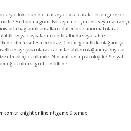
nın veya dokunun normal veya tipik olarak olması gereken
k nedir? Bu tanıma göre; Bir kişinin düşüncesi veya davranışı
nışlarla bağlantılı kuralları ihlal ederse anormal olarak
 olabilir veya başkalarını tehdit altında veya tatsız
likle bilim felsefesinde itiraz; Terim, genellikle olağandışı
insellikte ayrışma olarak tanımlanabilen olağandışı duyular
ze etmek için kullanılır. Normal nedir psikolojide? Sosyal
lunduğu kültürel grubu etkili bir…
am.com.tr
knight online
nttgame
Sitemap