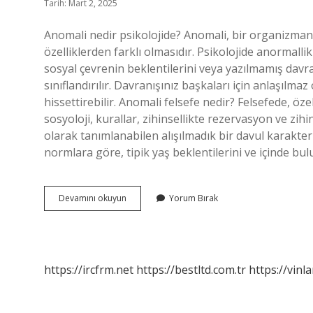
Tarih: Mart 2, 2025
Anomali nedir psikolojide? Anomali, bir organizma
özelliklerden farklı olmasıdır. Psikolojide anormalli
sosyal çevrenin beklentilerini veya yazılmamış davra
sınıflandırılır. Davranışınız başkaları için anlaşılmaz
hissettirebilir. Anomali felsefe nedir? Felsefede, özel
sosyoloji, kurallar, zihinsellikte rezervasyon ve zih
olarak tanımlanabilen alışılmadık bir davul karakteri
normlara göre, tipik yaş beklentilerini ve içinde bu
Psikolojide
Devamını okuyun
Yorum Bırak
Anomali
Nedir
https://ircfrm.net
https://bestltd.com.tr
https://vinl