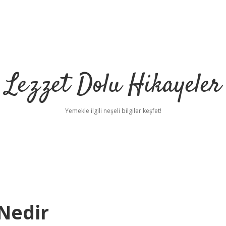
Lezzet Dolu Hikayeler
Yemekle ilgili neşeli bilgiler keşfet!
 Nedir