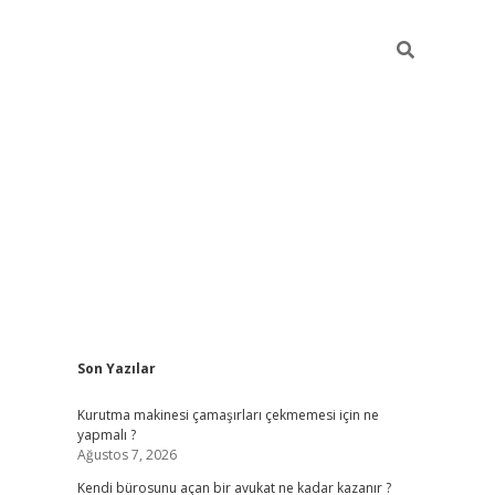
Sidebar
Son Yazılar
tulipbet giriş adresi
elex
Kurutma makinesi çamaşırları çekmemesi için ne
yapmalı ?
Ağustos 7, 2026
Kendi bürosunu açan bir avukat ne kadar kazanır ?