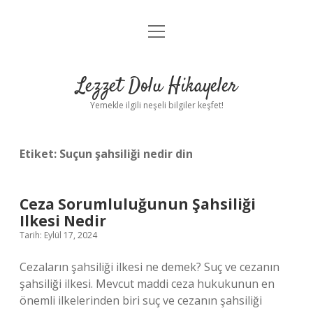
menüyü
Anasayfa
aç
Gizlilik Politikası
Lezzet Dolu Hikayeler
Yasal Uyarı
Yemekle ilgili neşeli bilgiler keşfet!
Hakkımızda
Etiket:
Suçun şahsiliği nedir din
Ceza Sorumluluğunun Şahsiliği
Ilkesi Nedir
Tarih: Eylül 17, 2024
Cezaların şahsiliği ilkesi ne demek? Suç ve cezanın
şahsiliği ilkesi. Mevcut maddi ceza hukukunun en
önemli ilkelerinden biri suç ve cezanın şahsiliği