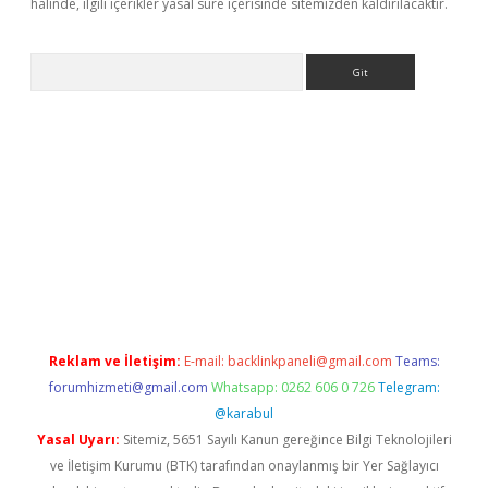
halinde, ilgili içerikler yasal süre içerisinde sitemizden kaldırılacaktır.
Arama
dresi
elexbett.net
Reklam ve İletişim:
E-mail:
backlinkpaneli@gmail.com
Teams:
forumhizmeti@gmail.com
Whatsapp: 0262 606 0 726
Telegram:
@karabul
Yasal Uyarı:
Sitemiz, 5651 Sayılı Kanun gereğince Bilgi Teknolojileri
ve İletişim Kurumu (BTK) tarafından onaylanmış bir Yer Sağlayıcı