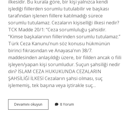
ilkesidir. Bu kurala göre, bir kişi yalnızca kendi
işlediği fiillerden sorumlu tutulabilir ve başkası
tarafından işlenen fiillere katılmadığı sürece
sorumlu tutulamaz. Cezaların kişiselliği ilkesi nedir?
TCK Madde 20/1: “Ceza sorumluluğu şahsidir.
“Kimse başkalarının fiillerinden sorumlu tutulamaz.”
Türk Ceza Kanunu’nun söz konusu hükmünün
birinci fıkrasından ve Anayasa’nın 38/7.
maddesinden anlaşıldığı üzere, bir fiilden ancak o fiili
işleyen/yapan kişi sorumludur. Suçun şahsiliği nedir
din? İSLAM CEZA HUKUKUNDA CEZALARIN
ŞAHSİLİĞİ İLKESİ Cezaların şahsi olması, suç
işlememiş, tek başına veya iştirakle suç…
Ceza
Devamını okuyun
8 Yorum
Sorumluluğunun
Şahsiliği
Ilkesi
Nedir