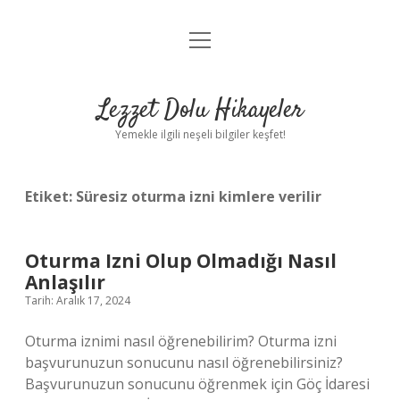
menüyü
Anasayfa
aç
Gizlilik Politikası
Lezzet Dolu Hikayeler
Yasal Uyarı
Yemekle ilgili neşeli bilgiler keşfet!
Hakkımızda
Etiket:
Süresiz oturma izni kimlere verilir
Oturma Izni Olup Olmadığı Nasıl
Anlaşılır
Tarih: Aralık 17, 2024
Oturma iznimi nasıl öğrenebilirim? Oturma izni
başvurunuzun sonucunu nasıl öğrenebilirsiniz?
Başvurunuzun sonucunu öğrenmek için Göç İdaresi