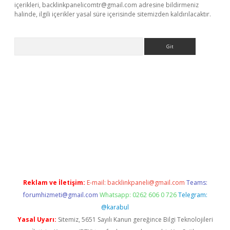
içerikleri,
backlinkpanelicomtr@gmail.com
adresine bildirmeniz
halinde, ilgili içerikler yasal süre içerisinde sitemizden kaldırılacaktır.
Arama
adresi
elexbett.net
Reklam ve İletişim:
E-mail:
backlinkpaneli@gmail.com
Teams:
forumhizmeti@gmail.com
Whatsapp: 0262 606 0 726
Telegram:
@karabul
Yasal Uyarı:
Sitemiz, 5651 Sayılı Kanun gereğince Bilgi Teknolojileri