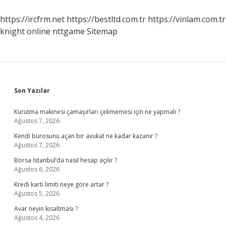
Nasıl
Anlaşılır
https://ircfrm.net
https://bestltd.com.tr
https://vinlam.com.tr
knight online
nttgame
Sitemap
Sidebar
Son Yazılar
Kurutma makinesi çamaşırları çekmemesi için ne yapmalı ?
Ağustos 7, 2026
Kendi bürosunu açan bir avukat ne kadar kazanır ?
Ağustos 7, 2026
Borsa İstanbul’da nasıl hesap açılır ?
Ağustos 6, 2026
Kredi kartı limiti neye göre artar ?
Ağustos 5, 2026
Avar neyin kısaltması ?
Ağustos 4, 2026