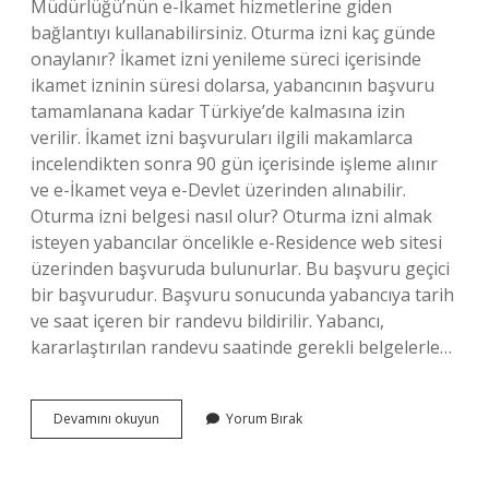
Müdürlüğü’nün e-İkamet hizmetlerine giden
bağlantıyı kullanabilirsiniz. Oturma izni kaç günde
onaylanır? İkamet izni yenileme süreci içerisinde
ikamet izninin süresi dolarsa, yabancının başvuru
tamamlanana kadar Türkiye’de kalmasına izin
verilir. İkamet izni başvuruları ilgili makamlarca
incelendikten sonra 90 gün içerisinde işleme alınır
ve e-İkamet veya e-Devlet üzerinden alınabilir.
Oturma izni belgesi nasıl olur? Oturma izni almak
isteyen yabancılar öncelikle e-Residence web sitesi
üzerinden başvuruda bulunurlar. Bu başvuru geçici
bir başvurudur. Başvuru sonucunda yabancıya tarih
ve saat içeren bir randevu bildirilir. Yabancı,
kararlaştırılan randevu saatinde gerekli belgelerle…
Oturma
Devamını okuyun
Yorum Bırak
Izni
Olup
Olmadığı