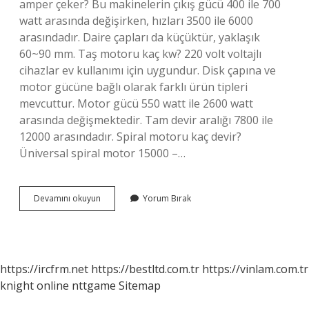
amper çeker? Bu makinelerin çıkış gücü 400 ile 700
watt arasında değişirken, hızları 3500 ile 6000
arasındadır. Daire çapları da küçüktür, yaklaşık
60~90 mm. Taş motoru kaç kw? 220 volt voltajlı
cihazlar ev kullanımı için uygundur. Disk çapına ve
motor gücüne bağlı olarak farklı ürün tipleri
mevcuttur. Motor gücü 550 watt ile 2600 watt
arasında değişmektedir. Tam devir aralığı 7800 ile
12000 arasındadır. Spiral motoru kaç devir?
Üniversal spiral motor 15000 –…
Spiral
Devamını okuyun
Yorum Bırak
Makinesi
Kaç
Kw
https://ircfrm.net
https://bestltd.com.tr
https://vinlam.com.tr
knight online
nttgame
Sitemap