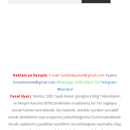
ulipbet giriş adresi
elexbett.net
Reklam ve İletişim:
E-mail:
backlinkpaneli@gmail.com
Teams:
forumhizmeti@gmail.com
Whatsapp: 0262 606 0 726
Telegram:
@karabul
Yasal Uyarı:
Sitemiz, 5651 Sayılı Kanun gereğince Bilgi Teknolojileri
ve İletişim Kurumu (BTK) tarafından onaylanmış bir Yer Sağlayıcı
olarak hizmet vermektedir. Bu nedenle, sitedeki içerikleri proaktif
olarak denetleme veya araştırma yükümlülüğümüz bulunmamaktadır.
Ancak, üyelerimiz yazdıkları içeriklerin sorumluluğunu taşımakta olup,