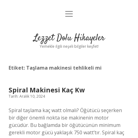
menüyü
Anasayfa
aç
Gizlilik Politikası
Lezzet Dolu Hikayeler
Yasal Uyarı
Yemekle ilgili neşeli bilgiler keşfet!
Hakkımızda
Etiket:
Taşlama makinesi tehlikeli mi
Spiral Makinesi Kaç Kw
Tarih: Aralık 10, 2024
Spiral taşlama kaç watt olmalı? Öğütücü seçerken
bir diğer önemli nokta ise makinenin motor
gücüdür. Bu bağlamda bir öğütücünün minimum
gerekli motor gücü yaklaşık 750 watt’tır. Spiral kaç