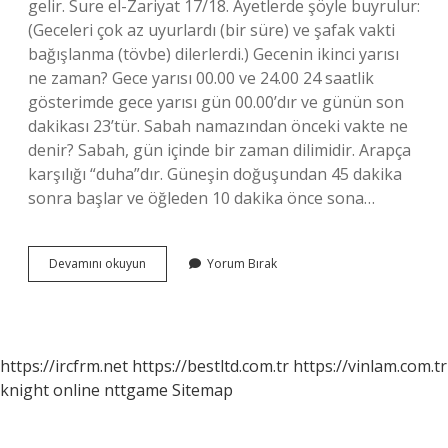
gelir. Sure el-Zariyat 17/18. Ayetlerde şöyle buyrulur:
(Geceleri çok az uyurlardı (bir süre) ve şafak vakti
bağışlanma (tövbe) dilerlerdi.) Gecenin ikinci yarısı
ne zaman? Gece yarısı 00.00 ve 24.00 24 saatlik
gösterimde gece yarısı gün 00.00’dır ve günün son
dakikası 23’tür. Sabah namazından önceki vakte ne
denir? Sabah, gün içinde bir zaman dilimidir. Arapça
karşılığı “duha”dır. Güneşin doğuşundan 45 dakika
sonra başlar ve öğleden 10 dakika önce sona…
Gece
Devamını okuyun
Yorum Bırak
Seher
Vakti
Ne
Zaman
https://ircfrm.net
https://bestltd.com.tr
https://vinlam.com.tr
knight online
nttgame
Sitemap