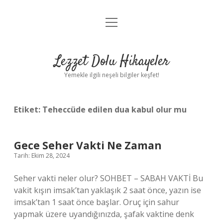
menüyü
Anasayfa
aç
Gizlilik Politikası
Lezzet Dolu Hikayeler
Yasal Uyarı
Yemekle ilgili neşeli bilgiler keşfet!
Hakkımızda
Etiket:
Teheccüde edilen dua kabul olur mu
Gece Seher Vakti Ne Zaman
Tarih: Ekim 28, 2024
Seher vakti neler olur? SOHBET – SABAH VAKTİ Bu
vakit kışın imsak’tan yaklaşık 2 saat önce, yazın ise
imsak’tan 1 saat önce başlar. Oruç için sahur
yapmak üzere uyandığınızda, şafak vaktine denk