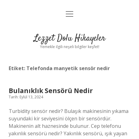
menüyü
Anasayfa
aç
Gizlilik Politikası
Lezzet Dolu Hikayeler
Yasal Uyarı
Yemekle ilgili neşeli bilgiler keşfet!
Hakkımızda
Etiket:
Telefonda manyetik sensör nedir
Bulanıklık Sensörü Nedir
Tarih: Eylül 13, 2024
Turbidity sensör nedir? Bulaşık makinesinin yıkama
suyundaki kir seviyesini ölçen bir sensördür.
Makinenin alt haznesinde bulunur. Cep telefonu
yakınlık sensörü nedir? Yakınlık sensörü, ışık yayan