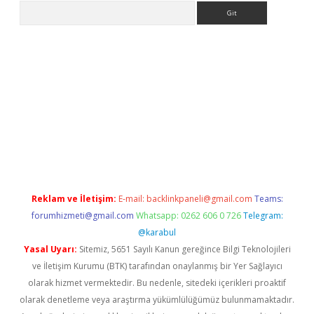
Arama
adresi
elexbett.net
Reklam ve İletişim:
E-mail:
backlinkpaneli@gmail.com
Teams:
forumhizmeti@gmail.com
Whatsapp: 0262 606 0 726
Telegram:
@karabul
Yasal Uyarı:
Sitemiz, 5651 Sayılı Kanun gereğince Bilgi Teknolojileri
ve İletişim Kurumu (BTK) tarafından onaylanmış bir Yer Sağlayıcı
olarak hizmet vermektedir. Bu nedenle, sitedeki içerikleri proaktif
olarak denetleme veya araştırma yükümlülüğümüz bulunmamaktadır.