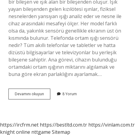
bir bileşen ve ışık alan bir bileşenden oluşur. Işık
yayan bileşenden gelen kızılötesi ışınlar, fiziksel
nesnelerden yansıyan ışığı analiz eder ve nesne ile
cihaz arasındaki mesafeyi ölçer. Her model farklı
olsa da, yakınlık sensörü genellikle ekranın üst ön
kısmında bulunur. Telefonda ortam ışığı sensörü
nedir? Tüm akıllı telefonlar ve tabletler ve hatta
dizüstü bilgisayarlar ve televizyonlar bu yerleşik
bileşene sahiptir. Ana görevi, cihazın bulunduğu
ortamdaki ortam ışığının miktarını algılamak ve
buna göre ekran parlaklığını ayarlamak.…
Bulanıklık
Devamını okuyun
8 Yorum
Sensörü
Nedir
https://ircfrm.net
https://bestltd.com.tr
https://vinlam.com.tr
knight online
nttgame
Sitemap