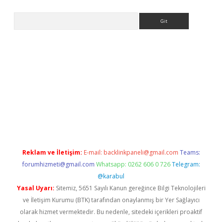
Arama
dresi
elexbett.net
Reklam ve İletişim:
E-mail:
backlinkpaneli@gmail.com
Teams:
forumhizmeti@gmail.com
Whatsapp: 0262 606 0 726
Telegram:
@karabul
Yasal Uyarı:
Sitemiz, 5651 Sayılı Kanun gereğince Bilgi Teknolojileri
ve İletişim Kurumu (BTK) tarafından onaylanmış bir Yer Sağlayıcı
olarak hizmet vermektedir. Bu nedenle, sitedeki içerikleri proaktif