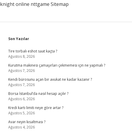
knight online
nttgame
Sitemap
Sidebar
Son Yazılar
Tire torbalı eshot saat kaçta ?
Ağustos 8, 2026
Kurutma makinesi çamaşırları çekmemesi için ne yapmalı ?
Ağustos 7, 2026
Kendi bürosunu açan bir avukat ne kadar kazanır ?
Ağustos 7, 2026
Borsa İstanbul’da nasıl hesap açılır ?
Ağustos 6, 2026
Kredi kartı limiti neye göre artar ?
Ağustos 5, 2026
Avar neyin kısaltması ?
Ağustos 4, 2026