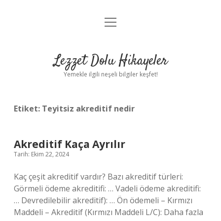
menüyü
Anasayfa
aç
Gizlilik Politikası
Lezzet Dolu Hikayeler
Yasal Uyarı
Yemekle ilgili neşeli bilgiler keşfet!
Hakkımızda
Etiket:
Teyitsiz akreditif nedir
Akreditif Kaça Ayrılır
Tarih: Ekim 22, 2024
Kaç çeşit akreditif vardır? Bazı akreditif türleri:
Görmeli ödeme akreditifi: … Vadeli ödeme akreditifi:
… Devredilebilir akreditif): … Ön ödemeli – Kırmızı
Maddeli – Akreditif (Kırmızı Maddeli L/C): Daha fazla