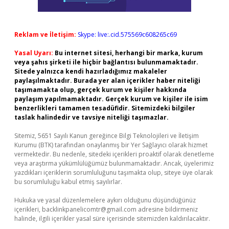
Reklam ve İletişim:
Skype: live:.cid.575569c608265c69
Yasal Uyarı:
Bu internet sitesi, herhangi bir marka, kurum
veya şahıs şirketi ile hiçbir bağlantısı bulunmamaktadır.
Sitede yalnızca kendi hazırladığımız makaleler
paylaşılmaktadır. Burada yer alan içerikler haber niteliği
taşımamakta olup, gerçek kurum ve kişiler hakkında
paylaşım yapılmamaktadır. Gerçek kurum ve kişiler ile isim
benzerlikleri tamamen tesadüfidir. Sitemizdeki bilgiler
taslak halindedir ve tavsiye niteliği taşımazlar.
Sitemiz, 5651 Sayılı Kanun gereğince Bilgi Teknolojileri ve İletişim
Kurumu (BTK) tarafından onaylanmış bir Yer Sağlayıcı olarak hizmet
vermektedir. Bu nedenle, sitedeki içerikleri proaktif olarak denetleme
veya araştırma yükümlülüğümüz bulunmamaktadır. Ancak, üyelerimiz
yazdıkları içeriklerin sorumluluğunu taşımakta olup, siteye üye olarak
bu sorumluluğu kabul etmiş sayılırlar.
Hukuka ve yasal düzenlemelere aykırı olduğunu düşündüğünüz
içerikleri,
backlinkpanelicomtr@gmail.com
adresine bildirmeniz
halinde, ilgili içerikler yasal süre içerisinde sitemizden kaldırılacaktır.