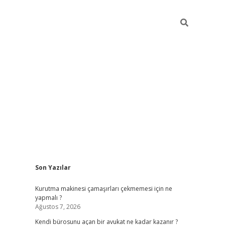
Sidebar
Son Yazılar
tulipbet giriş adresi
ele
Kurutma makinesi çamaşırları çekmemesi için ne
yapmalı ?
Ağustos 7, 2026
Kendi bürosunu açan bir avukat ne kadar kazanır ?