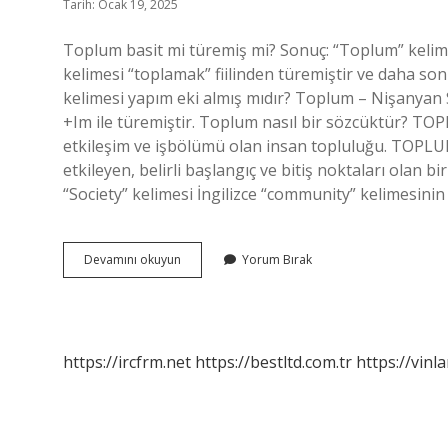
Tarih: Ocak 19, 2025
Toplum basit mi türemiş mi? Sonuç: “Toplum” kelim
kelimesi “toplamak” fiilinden türemiştir ve daha sonr
kelimesi yapım eki almış mıdır? Toplum – Nişanyan
+Im ile türemiştir. Toplum nasıl bir sözcüktür? TOPL
etkileşim ve işbölümü olan insan topluluğu. TOPLUM
etkileyen, belirli başlangıç ​​ve bitiş noktaları olan
“Society” kelimesi İngilizce “community” kelimesinin
Toplum
Devamını okuyun
Yorum Bırak
Kelimesinin
Kökü
Nedir
https://ircfrm.net
https://bestltd.com.tr
https://vinl