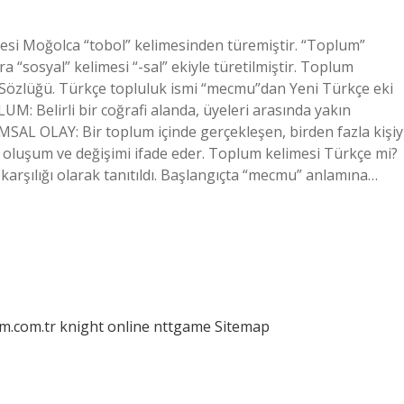
esi Moğolca “tobol” kelimesinden türemiştir. “Toplum”
a “sosyal” kelimesi “-sal” ekiyle türetilmiştir. Toplum
 Sözlüğü. Türkçe topluluk ismi “mecmu”dan Yeni Türkçe eki
UM: Belirli bir coğrafi alanda, üyeleri arasında yakın
SAL OLAY: Bir toplum içinde gerçekleşen, birden fazla kişiy
 bir oluşum ve değişimi ifade eder. Toplum kelimesi Türkçe mi?
 karşılığı olarak tanıtıldı. Başlangıçta “mecmu” anlamına…
am.com.tr
knight online
nttgame
Sitemap