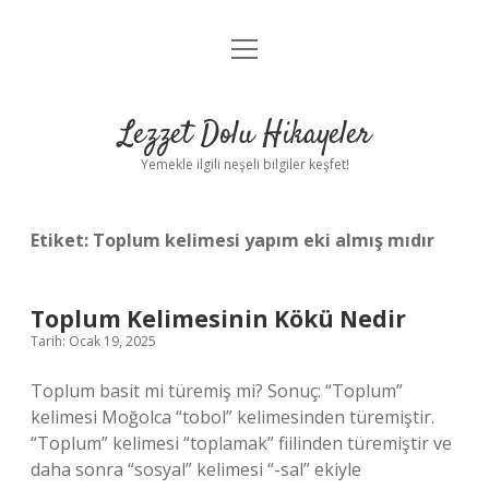
menüyü
Anasayfa
aç
Gizlilik Politikası
Lezzet Dolu Hikayeler
Yasal Uyarı
Yemekle ilgili neşeli bilgiler keşfet!
Hakkımızda
Etiket:
Toplum kelimesi yapım eki almış mıdır
Toplum Kelimesinin Kökü Nedir
Tarih: Ocak 19, 2025
Toplum basit mi türemiş mi? Sonuç: “Toplum”
kelimesi Moğolca “tobol” kelimesinden türemiştir.
“Toplum” kelimesi “toplamak” fiilinden türemiştir ve
daha sonra “sosyal” kelimesi “-sal” ekiyle