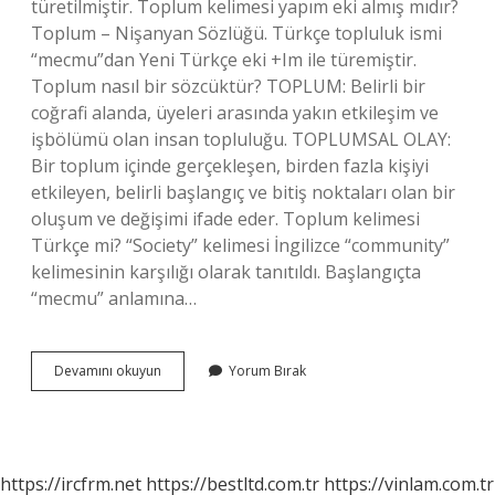
türetilmiştir. Toplum kelimesi yapım eki almış mıdır?
Toplum – Nişanyan Sözlüğü. Türkçe topluluk ismi
“mecmu”dan Yeni Türkçe eki +Im ile türemiştir.
Toplum nasıl bir sözcüktür? TOPLUM: Belirli bir
coğrafi alanda, üyeleri arasında yakın etkileşim ve
işbölümü olan insan topluluğu. TOPLUMSAL OLAY:
Bir toplum içinde gerçekleşen, birden fazla kişiyi
etkileyen, belirli başlangıç ​​ve bitiş noktaları olan bir
oluşum ve değişimi ifade eder. Toplum kelimesi
Türkçe mi? “Society” kelimesi İngilizce “community”
kelimesinin karşılığı olarak tanıtıldı. Başlangıçta
“mecmu” anlamına…
Toplum
Devamını okuyun
Yorum Bırak
Kelimesinin
Kökü
Nedir
https://ircfrm.net
https://bestltd.com.tr
https://vinlam.com.tr