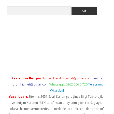
Arama
ulipbet giriş adresi
elexbett.net
Reklam ve İletişim:
E-mail:
backlinkpaneli@gmail.com
Teams:
forumhizmeti@gmail.com
Whatsapp: 0262 606 0 726
Telegram:
@karabul
Yasal Uyarı:
Sitemiz, 5651 Sayılı Kanun gereğince Bilgi Teknolojileri
ve İletişim Kurumu (BTK) tarafından onaylanmış bir Yer Sağlayıcı
olarak hizmet vermektedir. Bu nedenle, sitedeki içerikleri proaktif