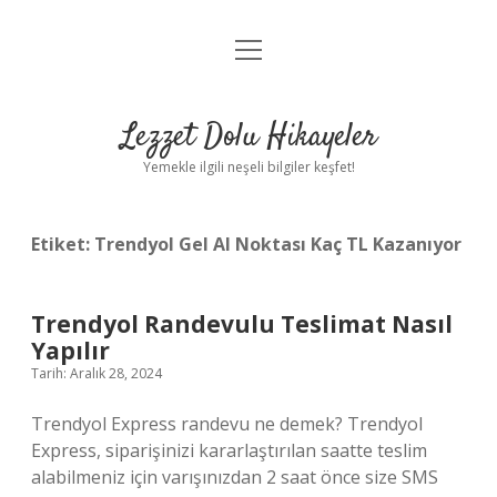
menüyü
Anasayfa
aç
Gizlilik Politikası
Lezzet Dolu Hikayeler
Yasal Uyarı
Yemekle ilgili neşeli bilgiler keşfet!
Hakkımızda
Etiket:
Trendyol Gel Al Noktası Kaç TL Kazanıyor
Trendyol Randevulu Teslimat Nasıl
Yapılır
Tarih: Aralık 28, 2024
Trendyol Express randevu ne demek? Trendyol
Express, siparişinizi kararlaştırılan saatte teslim
alabilmeniz için varışınızdan 2 saat önce size SMS