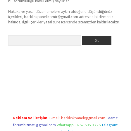
bu sorumluluğu kabul etmiş sayılırlar.
Hukuka ve yasal düzenlemelere aykırı olduğunu düşündüğünüz
içerikleri,
backlinkpanelicomtr@gmail.com
adresine bildirmeniz
halinde, ilgili içerikler yasal süre içerisinde sitemizden kaldırılacaktır.
Arama
dresi
elexbett.net
Reklam ve İletişim:
E-mail:
backlinkpaneli@gmail.com
Teams:
forumhizmeti@gmail.com
Whatsapp: 0262 606 0 726
Telegram: