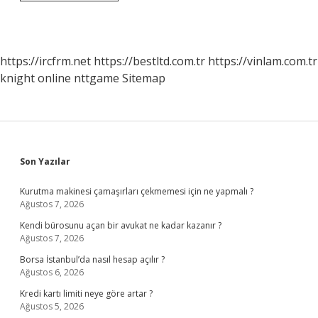
Randevulu
Teslimat
Nasıl
Yapılır
https://ircfrm.net
https://bestltd.com.tr
https://vinlam.com.tr
knight online
nttgame
Sitemap
Sidebar
Son Yazılar
Kurutma makinesi çamaşırları çekmemesi için ne yapmalı ?
Ağustos 7, 2026
Kendi bürosunu açan bir avukat ne kadar kazanır ?
Ağustos 7, 2026
Borsa İstanbul’da nasıl hesap açılır ?
Ağustos 6, 2026
Kredi kartı limiti neye göre artar ?
Ağustos 5, 2026