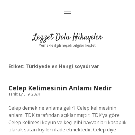
menüyü
Anasayfa
aç
Gizlilik Politikası
Lezzet Dolu Hikayeler
Yasal Uyarı
Yemekle ilgili neşeli bilgiler keşfet!
Hakkımızda
Etiket:
Türkiyede en Hangi soyadı var
Celep Kelimesinin Anlamı Nedir
Tarih: Eylül 9, 2024
Celep demek ne anlama gelir? Celep kelimesinin
anlamı TDK tarafından açıklanmıştır. TDK’ya göre
Celep kelimesi koyun ve keçi gibi hayvanları kasaplık
olarak satan kişileri ifade etmektedir. Celep diye