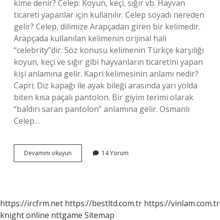
kime denir? Celep: Koyun, keçi, sığır vb. Hayvan
ticareti yapanlar için kullanılır. Celep soyadı nereden
gelir? Celep, dilimize Arapçadan giren bir kelimedir.
Arapçada kullanılan kelimenin orijinal hali
“celebrity”dir. Söz konusu kelimenin Türkçe karşılığı
koyun, keçi ve sığır gibi hayvanların ticaretini yapan
kişi anlamına gelir. Kapri kelimesinin anlamı nedir?
Capri; Diz kapağı ile ayak bileği arasında yarı yolda
biten kısa paçalı pantolon. Bir giyim terimi olarak
“baldırı saran pantolon” anlamına gelir. Osmanlı
Celep…
Celep
Devamını okuyun
14 Yorum
Kelimesinin
Anlamı
Nedir
https://ircfrm.net
https://bestltd.com.tr
https://vinlam.com.tr
knight online
nttgame
Sitemap