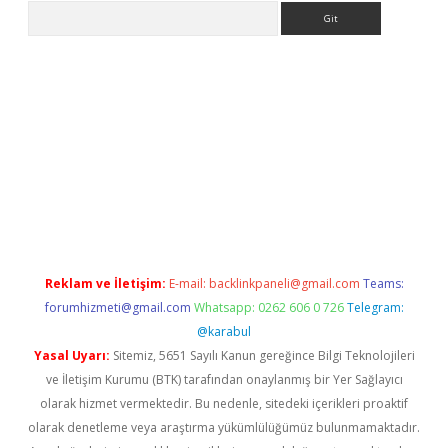
Arama
adresi
elexbett.net
Reklam ve İletişim:
E-mail:
backlinkpaneli@gmail.com
Teams:
forumhizmeti@gmail.com
Whatsapp: 0262 606 0 726
Telegram:
@karabul
Yasal Uyarı:
Sitemiz, 5651 Sayılı Kanun gereğince Bilgi Teknolojileri
ve İletişim Kurumu (BTK) tarafından onaylanmış bir Yer Sağlayıcı
olarak hizmet vermektedir. Bu nedenle, sitedeki içerikleri proaktif
olarak denetleme veya araştırma yükümlülüğümüz bulunmamaktadır.