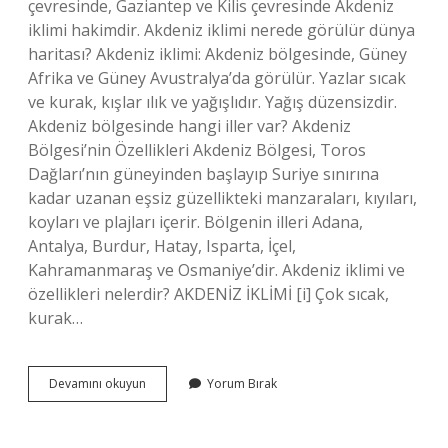
çevresinde, Gaziantep ve Kilis çevresinde Akdeniz
iklimi hakimdir. Akdeniz iklimi nerede görülür dünya
haritası? Akdeniz iklimi: Akdeniz bölgesinde, Güney
Afrika ve Güney Avustralya’da görülür. Yazlar sıcak
ve kurak, kışlar ılık ve yağışlıdır. Yağış düzensizdir.
Akdeniz bölgesinde hangi iller var? Akdeniz
Bölgesi’nin Özellikleri Akdeniz Bölgesi, Toros
Dağları’nın güneyinden başlayıp Suriye sınırına
kadar uzanan eşsiz güzellikteki manzaraları, kıyıları,
koyları ve plajları içerir. Bölgenin illeri Adana,
Antalya, Burdur, Hatay, Isparta, İçel,
Kahramanmaraş ve Osmaniye’dir. Akdeniz iklimi ve
özellikleri nelerdir? AKDENİZ İKLİMİ [i] Çok sıcak,
kurak…
Akdeniz
Devamını okuyun
Yorum Bırak
Iklimi
Nerede
Görülür