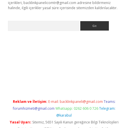
içerikleri,
backlinkpanelicomtr@gmail.com
adresine bildirmeniz
halinde, ilgili içerikler yasal süre içerisinde sitemizden kaldırılacaktır.
Arama
lexbett.net
Reklam ve İletişim:
E-mail:
backlinkpaneli@gmail.com
Teams:
forumhizmeti@gmail.com
Whatsapp: 0262 606 0 726
Telegram:
@karabul
Yasal Uyarı:
Sitemiz, 5651 Sayılı Kanun gereğince Bilgi Teknolojileri