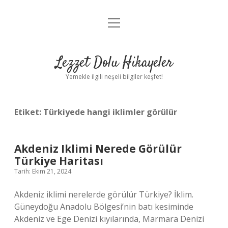
menüyü
Anasayfa
aç
Gizlilik Politikası
Lezzet Dolu Hikayeler
Yasal Uyarı
Yemekle ilgili neşeli bilgiler keşfet!
Hakkımızda
Etiket:
Türkiyede hangi iklimler görülür
Akdeniz Iklimi Nerede Görülür
Türkiye Haritası
Tarih: Ekim 21, 2024
Akdeniz iklimi nerelerde görülür Türkiye? İklim.
Güneydoğu Anadolu Bölgesi’nin batı kesiminde
Akdeniz ve Ege Denizi kıyılarında, Marmara Denizi