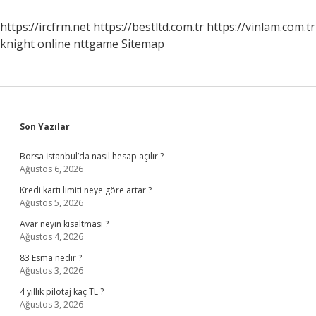
Türkiye
Haritası
https://ircfrm.net
https://bestltd.com.tr
https://vinlam.com.tr
knight online
nttgame
Sitemap
Sidebar
Son Yazılar
Borsa İstanbul’da nasıl hesap açılır ?
Ağustos 6, 2026
Kredi kartı limiti neye göre artar ?
Ağustos 5, 2026
Avar neyin kısaltması ?
Ağustos 4, 2026
83 Esma nedir ?
Ağustos 3, 2026
4 yıllık pilotaj kaç TL ?
Ağustos 3, 2026