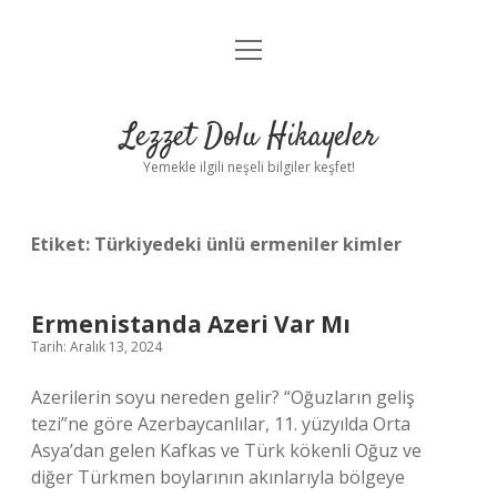
menüyü
Anasayfa
aç
Gizlilik Politikası
Lezzet Dolu Hikayeler
Yasal Uyarı
Yemekle ilgili neşeli bilgiler keşfet!
Hakkımızda
Etiket:
Türkiyedeki ünlü ermeniler kimler
Ermenistanda Azeri Var Mı
Tarih: Aralık 13, 2024
Azerilerin soyu nereden gelir? “Oğuzların geliş
tezi”ne göre Azerbaycanlılar, 11. yüzyılda Orta
Asya’dan gelen Kafkas ve Türk kökenli Oğuz ve
diğer Türkmen boylarının akınlarıyla bölgeye