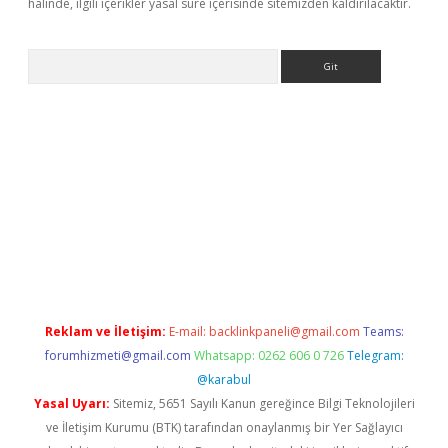
halinde, ilgili içerikler yasal süre içerisinde sitemizden kaldırılacaktır.
Arama
dresi
elexbett.net
Reklam ve İletişim:
E-mail:
backlinkpaneli@gmail.com
Teams:
forumhizmeti@gmail.com
Whatsapp: 0262 606 0 726
Telegram:
@karabul
Yasal Uyarı:
Sitemiz, 5651 Sayılı Kanun gereğince Bilgi Teknolojileri
ve İletişim Kurumu (BTK) tarafından onaylanmış bir Yer Sağlayıcı