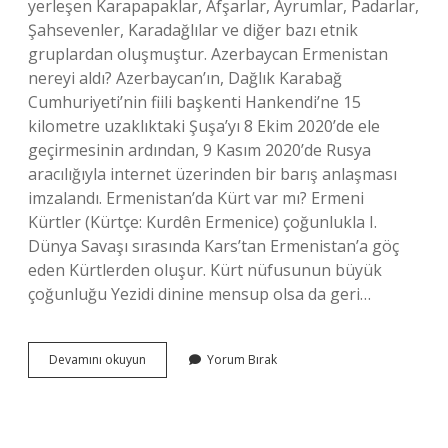
yerleşen Karapapaklar, Afşarlar, Ayrumlar, Padarlar,
Şahsevenler, Karadağlılar ve diğer bazı etnik
gruplardan oluşmuştur. Azerbaycan Ermenistan
nereyi aldı? Azerbaycan’ın, Dağlık Karabağ
Cumhuriyeti’nin fiili başkenti Hankendi’ne 15
kilometre uzaklıktaki Şuşa’yı 8 Ekim 2020’de ele
geçirmesinin ardından, 9 Kasım 2020’de Rusya
aracılığıyla internet üzerinden bir barış anlaşması
imzalandı. Ermenistan’da Kürt var mı? Ermeni
Kürtler (Kürtçe: Kurdên Ermenice) çoğunlukla I.
Dünya Savaşı sırasında Kars’tan Ermenistan’a göç
eden Kürtlerden oluşur. Kürt nüfusunun büyük
çoğunluğu Yezidi dinine mensup olsa da geri…
Ermenistanda
Devamını okuyun
Yorum Bırak
Azeri
Var
Mı