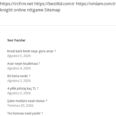
https://ircfrm.net
https://bestltd.com.tr
https://vinlam.com.tr
knight online
nttgame
Sitemap
Sidebar
Son Yazılar
Kredi kartı limiti neye göre artar ?
Ağustos 5, 2026
Avar neyin kısaltması ?
Ağustos 4, 2026
83 Esma nedir ?
Ağustos 3, 2026
4 yıllık pilotaj kaç TL ?
Ağustos 3, 2026
Şube müdürü nasıl olunur ?
Temmuz 30, 2026
Tez konusu nasıl yazılır ?