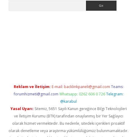
Arama
adresi
elexbett.net
Reklam ve İletişim:
E-mail:
backlinkpaneli@gmail.com
Teams:
forumhizmeti@gmail.com
Whatsapp: 0262 606 0 726
Telegram:
@karabul
Yasal Uyarı:
Sitemiz, 5651 Sayılı Kanun gereğince Bilgi Teknolojileri
ve İletişim Kurumu (BTK) tarafından onaylanmış bir Yer Sağlayıcı
olarak hizmet vermektedir. Bu nedenle, sitedeki içerikleri proaktif
olarak denetleme veya araştırma yükümlülüğümüz bulunmamaktadır.