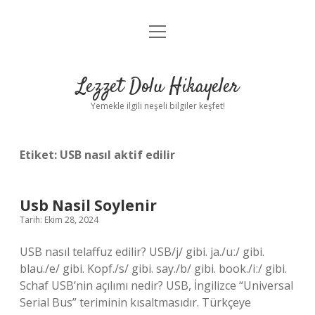
menüyü
Anasayfa
aç
Gizlilik Politikası
Lezzet Dolu Hikayeler
Yasal Uyarı
Yemekle ilgili neşeli bilgiler keşfet!
Hakkımızda
Etiket:
USB nasıl aktif edilir
Usb Nasil Soylenir
Tarih: Ekim 28, 2024
USB nasıl telaffuz edilir? USB/j/ gibi. ja./uː/ gibi.
blau./e/ gibi. Kopf./s/ gibi. say./b/ gibi. book./iː/ gibi.
Schaf USB’nin açılımı nedir? USB, İngilizce “Universal
Serial Bus” teriminin kısaltmasıdır. Türkçeye