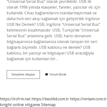
“Universal Serial Bus” olarak çevrilebilir. USB ilk
olarak 1996 yılında klavyeler, fareler, yazıcılar vb. için
kullanıldı. Cihaz bağlantılarını standartlaştırmak ve
daha hızlı veri akışı sağlamak için geliştirildi. İngilizce
USB Ne Demek? USB, İngilizce “Universal Serial Bus”
kelimesinin kısaltmasıdır. USB, Türkçe’de “Universal
Serial Bus” anlamına gelir. USB, harici donanımı
bilgisayarınıza bağlamanıza olanak tanıyan bir seri
bağlantı biçimidir. USB kablosu ne demek? USB
kablosu, bir yazıcıyı ve bilgisayarı USB aracılığıyla
bağlamak için kullanılan bir…
Usb
Devamını okuyun
Yorum Bırak
Nasil
Soylenir
https://ircfrm.net
https://bestltd.com.tr
https://vinlam.com.tr
knight online
nttgame
Sitemap