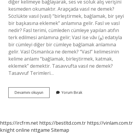
diğer kelimeye bağlayarak, ses ve soluk alış verişini
kesmeden okumaktır. Arapçada vasıl ne demek?
Sözlükte vasıl (vasl) “birleştirmek, bağlamak, bir şeyi
bir başkasına eklemek” anlamına gelir. Fasl ve vasl
nedir? Fasl terimi, cümleden cümleye yapılan atıfın
terk edilmesi anlamına gelir; Vasl ise vâv (و) edatıyla
bir cümleyi diğer bir cümleye bağlamak anlamına
gelir. Vasl Osmanlıca ne demek? “Vasl” kelimesinin
kelime anlamı “bağlamak, birleştirmek, katmak,
eklemek” demektir. Tasavvufta vasıl ne demek?
Tasavvuf Terimleri…
Vasl
Devamını okuyun
Yorum Bırak
Ne
Demek
Arapça
https://ircfrm.net
https://bestltd.com.tr
https://vinlam.com.tr
knight online
nttgame
Sitemap