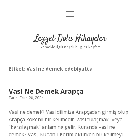
menüyü
Anasayfa
aç
Gizlilik Politikası
Lezzet Dolu Hikayeler
Yasal Uyarı
Yemekle ilgili neşeli bilgiler keşfet!
Hakkımızda
Etiket:
Vasl ne demek edebiyatta
Vasl Ne Demek Arapça
Tarih: Ekim 28, 2024
Vasl ne demek? Vasl dilimize Arapçadan girmiş olup
Arapça kökenli bir kelimedir. Vasl “ulaşmak” veya
“karşılaşmak” anlamına gelir. Kuranda vasl ne
demek? Vasl, Kur’an-ı Kerim okurken bir kelimeyi