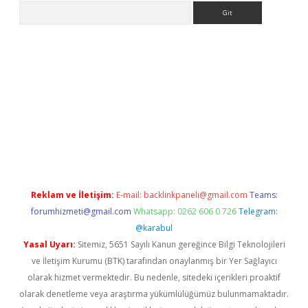
Arama
adresi
elexbett.net
Reklam ve İletişim:
E-mail:
backlinkpaneli@gmail.com
Teams:
forumhizmeti@gmail.com
Whatsapp: 0262 606 0 726
Telegram:
@karabul
Yasal Uyarı:
Sitemiz, 5651 Sayılı Kanun gereğince Bilgi Teknolojileri
ve İletişim Kurumu (BTK) tarafından onaylanmış bir Yer Sağlayıcı
olarak hizmet vermektedir. Bu nedenle, sitedeki içerikleri proaktif
olarak denetleme veya araştırma yükümlülüğümüz bulunmamaktadır.