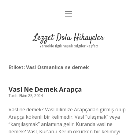
menüyü
Anasayfa
aç
Gizlilik Politikası
Lezzet Dolu Hikayeler
Yasal Uyarı
Yemekle ilgili neşeli bilgiler keşfet!
Hakkımızda
Etiket:
Vasl Osmanlıca ne demek
Vasl Ne Demek Arapça
Tarih: Ekim 28, 2024
Vasl ne demek? Vasl dilimize Arapçadan girmiş olup
Arapça kökenli bir kelimedir. Vasl “ulaşmak” veya
“karşılaşmak” anlamına gelir. Kuranda vasl ne
demek? Vasl, Kur’an-ı Kerim okurken bir kelimeyi