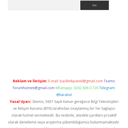
Arama
adresi
elexbett.net
Reklam ve İletişim:
E-mail:
backlinkpaneli@gmail.com
Teams:
forumhizmeti@gmail.com
Whatsapp: 0262 606 0 726
Telegram:
@karabul
Yasal Uyarı:
Sitemiz, 5651 Sayılı Kanun gereğince Bilgi Teknolojileri
ve İletişim Kurumu (BTK) tarafından onaylanmış bir Yer Sağlayıcı
olarak hizmet vermektedir. Bu nedenle, sitedeki içerikleri proaktif
olarak denetleme veya araştırma yükümlülüğümüz bulunmamaktadır.