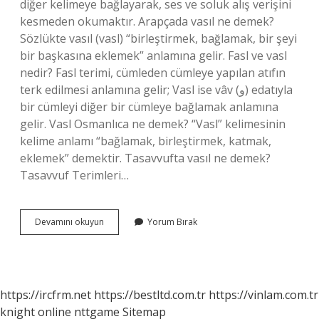
diğer kelimeye bağlayarak, ses ve soluk alış verişini
kesmeden okumaktır. Arapçada vasıl ne demek?
Sözlükte vasıl (vasl) “birleştirmek, bağlamak, bir şeyi
bir başkasına eklemek” anlamına gelir. Fasl ve vasl
nedir? Fasl terimi, cümleden cümleye yapılan atıfın
terk edilmesi anlamına gelir; Vasl ise vâv (و) edatıyla
bir cümleyi diğer bir cümleye bağlamak anlamına
gelir. Vasl Osmanlıca ne demek? “Vasl” kelimesinin
kelime anlamı “bağlamak, birleştirmek, katmak,
eklemek” demektir. Tasavvufta vasıl ne demek?
Tasavvuf Terimleri…
Vasl
Devamını okuyun
Yorum Bırak
Ne
Demek
Arapça
https://ircfrm.net
https://bestltd.com.tr
https://vinlam.com.tr
knight online
nttgame
Sitemap