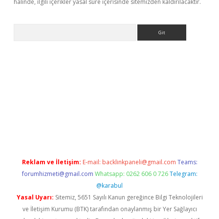
halinde, ilgili içerikler yasal süre içerisinde sitemizden kaldırılacaktır.
Arama
 adresi
elexbett.net
Reklam ve İletişim:
E-mail:
backlinkpaneli@gmail.com
Teams:
forumhizmeti@gmail.com
Whatsapp: 0262 606 0 726
Telegram:
@karabul
Yasal Uyarı:
Sitemiz, 5651 Sayılı Kanun gereğince Bilgi Teknolojileri
ve İletişim Kurumu (BTK) tarafından onaylanmış bir Yer Sağlayıcı