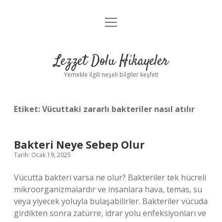
menüyü
Anasayfa
aç
Gizlilik Politikası
Lezzet Dolu Hikayeler
Yasal Uyarı
Yemekle ilgili neşeli bilgiler keşfet!
Hakkımızda
Etiket:
Vücuttaki zararlı bakteriler nasıl atılır
Bakteri Neye Sebep Olur
Tarih: Ocak 19, 2025
Vücutta bakteri varsa ne olur? Bakteriler tek hücreli
mikroorganizmalardır ve insanlara hava, temas, su
veya yiyecek yoluyla bulaşabilirler. Bakteriler vücuda
girdikten sonra zatürre, idrar yolu enfeksiyonları ve