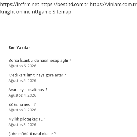
https://ircfrm.net
https://bestltd.com.tr
https://vinlam.com.tr
knight online
nttgame
Sitemap
Sidebar
Son Yazılar
Borsa İstanbul’da nasıl hesap açılır ?
Ağustos 6, 2026
Kredi kartı limiti neye göre artar ?
Ağustos 5, 2026
Avar neyin kısaltması ?
Ağustos 4, 2026
83 Esma nedir ?
Ağustos 3, 2026
4 yıllık pilotaj kaç TL ?
Ağustos 3, 2026
Şube müdürü nasıl olunur ?